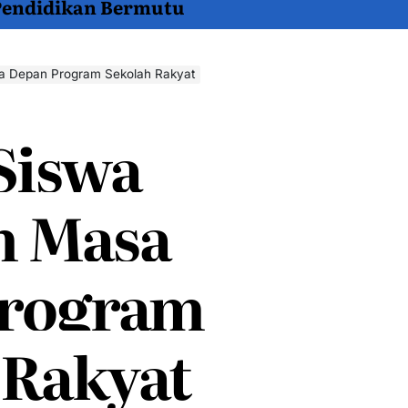
 Pendidikan Bermutu
sa Depan Program Sekolah Rakyat
Siswa
n Masa
Program
 Rakyat