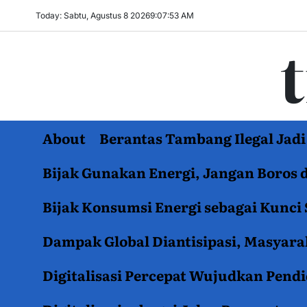
Skip
Today: Sabtu, Agustus 8 2026
9
:
07
:
54
AM
to
content
About
Berantas Tambang Ilegal Ja
Bijak Gunakan Energi, Jangan Boros 
Bijak Konsumsi Energi sebagai Kunci 
Dampak Global Diantisipasi, Masyar
Digitalisasi Percepat Wujudkan Pend