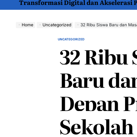
Transformasi Digital dan Akselerasi
Home
Uncategorized
32 Ribu Siswa Baru dan Ma
UNCATEGORIZED
POSTED
32 Ribu 
IN
Baru da
Depan 
Sekolah