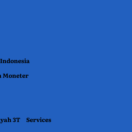
 Indonesia
n Moneter
ayah 3T
Services