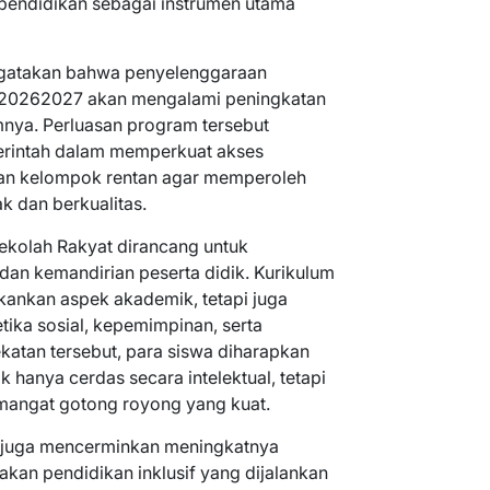
pendidikan sebagai instrumen utama
engatakan bahwa penyelenggaraan
 20262027 akan mengalami peningkatan
mnya. Perluasan program tersebut
rintah dalam memperkuat akses
dan kelompok rentan agar memperoleh
k dan berkualitas.
Sekolah Rakyat dirancang untuk
 dan kemandirian peserta didik. Kurikulum
kankan aspek akademik, tetapi juga
etika sosial, kepemimpinan, serta
atan tersebut, para siswa diharapkan
 hanya cerdas secara intelektual, tetapi
emangat gotong royong yang kuat.
u juga mencerminkan meningkatnya
akan pendidikan inklusif yang dijalankan