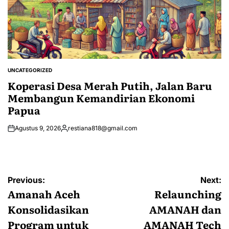
UNCATEGORIZED
POSTED
IN
Koperasi Desa Merah Putih, Jalan Baru
Membangun Kemandirian Ekonomi
Papua
Agustus 9, 2026
restiana818@gmail.com
Posted
by
Navigasi
Previous:
Next:
pos
Amanah Aceh
Relaunching
Konsolidasikan
AMANAH dan
Program untuk
AMANAH Tech