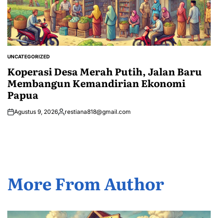
UNCATEGORIZED
POSTED
IN
Koperasi Desa Merah Putih, Jalan Baru
Membangun Kemandirian Ekonomi
Papua
Agustus 9, 2026
restiana818@gmail.com
Posted
by
More From Author