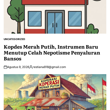
UNCATEGORIZED
POSTED
IN
Kopdes Merah Putih, Instrumen Baru
Menutup Celah Nepotisme Penyaluran
Bansos
Agustus 9, 2026
restiana818@gmail.com
Posted
by