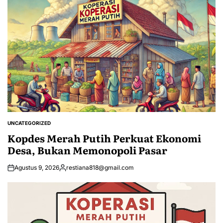
UNCATEGORIZED
POSTED
IN
Kopdes Merah Putih Perkuat Ekonomi
Desa, Bukan Memonopoli Pasar
Agustus 9, 2026
restiana818@gmail.com
Posted
by