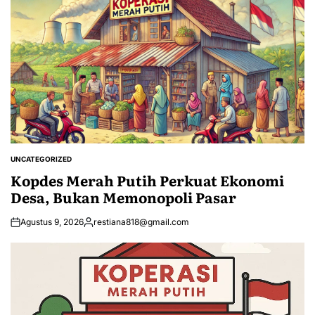
UNCATEGORIZED
POSTED
IN
Kopdes Merah Putih Perkuat Ekonomi
Desa, Bukan Memonopoli Pasar
Agustus 9, 2026
restiana818@gmail.com
Posted
by