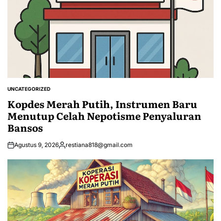
UNCATEGORIZED
POSTED
IN
Kopdes Merah Putih, Instrumen Baru
Menutup Celah Nepotisme Penyaluran
Bansos
Agustus 9, 2026
restiana818@gmail.com
Posted
by