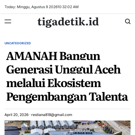
Skip
Today: Minggu, Agustus 9 2026
10
:
32
:
03
AM
to
tigadetik.id
content
UNCATEGORIZED
POSTED
AMANAH Bangun
IN
Generasi Unggul Aceh
melalui Ekosistem
Pengembangan Talenta
April 20, 2026
restiana818@gmail.com