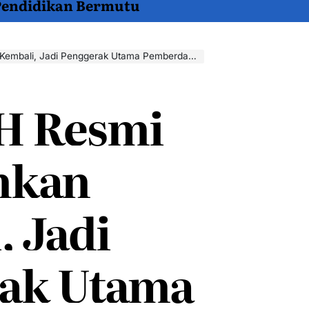
 Pendidikan Bermutu
ggerak Utama Pemberdayaan Pemuda Aceh Menuju Daya Saing Global
 Resmi
hkan
, Jadi
ak Utama