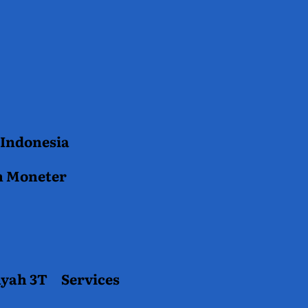
 Indonesia
n Moneter
ayah 3T
Services