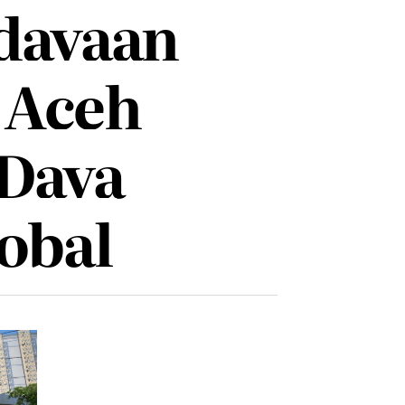
dayaan
 Aceh
Daya
obal