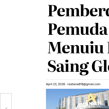
Pember
Pemuda
Menuju 
Saing Gl
April 23, 2026
restiana818@gmail.com