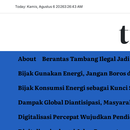
Skip
Today: Kamis, Agustus 6 2026
3
:
26
:
44
AM
to
content
About
Berantas Tambang Ilegal Ja
Bijak Gunakan Energi, Jangan Boros 
Bijak Konsumsi Energi sebagai Kunci 
Dampak Global Diantisipasi, Masyar
Digitalisasi Percepat Wujudkan Pend