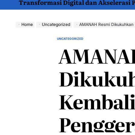
Transformasi Digital dan Akselerasi
Home
Uncategorized
AMANAH Resmi Dikukuhkan Kembali, Jadi Pen
UNCATEGORIZED
POSTED
AMANAH
IN
Dikuku
Kembali
Pengger