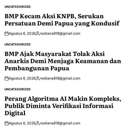
UNCATEGORIZED
POSTED
IN
BMP Kecam Aksi KNPB, Serukan
Persatuan Demi Papua yang Kondusif
Agustus 6, 2026
restiana818@gmail.com
Posted
by
UNCATEGORIZED
POSTED
IN
BMP Ajak Masyarakat Tolak Aksi
Anarkis Demi Menjaga Keamanan dan
Pembangunan Papua
Agustus 6, 2026
restiana818@gmail.com
Posted
by
UNCATEGORIZED
POSTED
IN
Perang Algoritma AI Makin Kompleks,
Publik Diminta Verifikasi Informasi
Digital
Agustus 6, 2026
restiana818@gmail.com
Posted
by