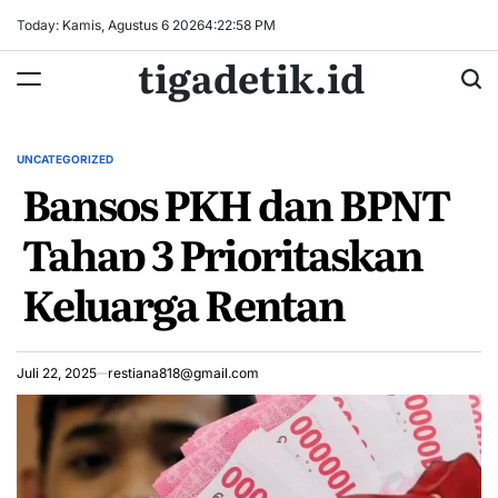
Skip
Today: Kamis, Agustus 6 2026
4
:
22
:
58
PM
to
tigadetik.id
content
UNCATEGORIZED
POSTED
Bansos PKH dan BPNT
IN
Tahap 3 Prioritaskan
Keluarga Rentan
Juli 22, 2025
restiana818@gmail.com