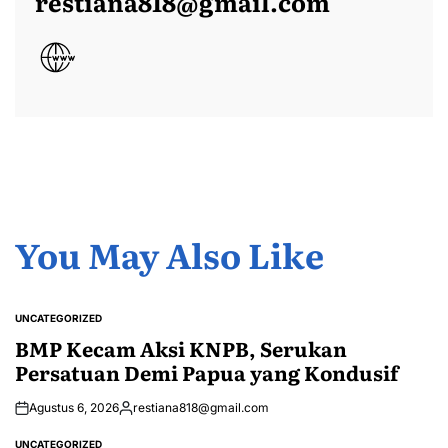
restiana818@gmail.com
You May Also Like
UNCATEGORIZED
POSTED
IN
BMP Kecam Aksi KNPB, Serukan
Persatuan Demi Papua yang Kondusif
Agustus 6, 2026
restiana818@gmail.com
Posted
by
UNCATEGORIZED