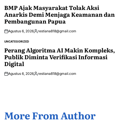
POSTED
IN
BMP Ajak Masyarakat Tolak Aksi
Anarkis Demi Menjaga Keamanan dan
Pembangunan Papua
Agustus 6, 2026
restiana818@gmail.com
Posted
by
UNCATEGORIZED
POSTED
IN
Perang Algoritma AI Makin Kompleks,
Publik Diminta Verifikasi Informasi
Digital
Agustus 6, 2026
restiana818@gmail.com
Posted
by
More From Author