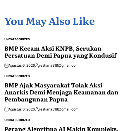
You May Also Like
UNCATEGORIZED
POSTED
IN
BMP Kecam Aksi KNPB, Serukan
Persatuan Demi Papua yang Kondusif
Agustus 6, 2026
restiana818@gmail.com
Posted
by
UNCATEGORIZED
POSTED
IN
BMP Ajak Masyarakat Tolak Aksi
Anarkis Demi Menjaga Keamanan dan
Pembangunan Papua
Agustus 6, 2026
restiana818@gmail.com
Posted
by
UNCATEGORIZED
POSTED
IN
Perang Algoritma AI Makin Kompleks,