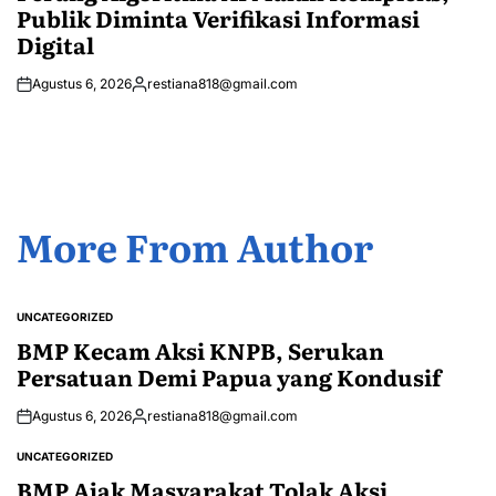
Publik Diminta Verifikasi Informasi
Digital
Agustus 6, 2026
restiana818@gmail.com
Posted
by
More From Author
UNCATEGORIZED
POSTED
IN
BMP Kecam Aksi KNPB, Serukan
Persatuan Demi Papua yang Kondusif
Agustus 6, 2026
restiana818@gmail.com
Posted
by
UNCATEGORIZED
POSTED
IN
BMP Ajak Masyarakat Tolak Aksi