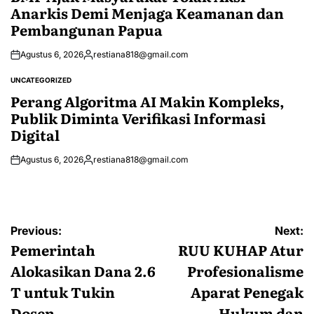
Anarkis Demi Menjaga Keamanan dan
Pembangunan Papua
Agustus 6, 2026
restiana818@gmail.com
Posted
by
UNCATEGORIZED
POSTED
IN
Perang Algoritma AI Makin Kompleks,
Publik Diminta Verifikasi Informasi
Digital
Agustus 6, 2026
restiana818@gmail.com
Posted
by
Navigasi
Previous:
Next:
pos
Pemerintah
RUU KUHAP Atur
Alokasikan Dana 2.6
Profesionalisme
T untuk Tukin
Aparat Penegak
Dosen
Hukum dan