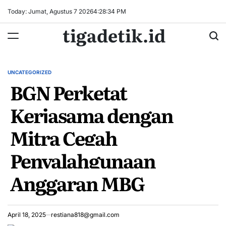
Skip
Today: Jumat, Agustus 7 2026
4
:
28
:
35
PM
to
tigadetik.id
content
UNCATEGORIZED
POSTED
BGN Perketat
IN
Kerjasama dengan
Mitra Cegah
Penyalahgunaan
Anggaran MBG
April 18, 2025
restiana818@gmail.com