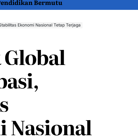
 Pendidikan Bermutu
Stabilitas Ekonomi Nasional Tetap Terjaga
Global
pasi,
s
 Nasional