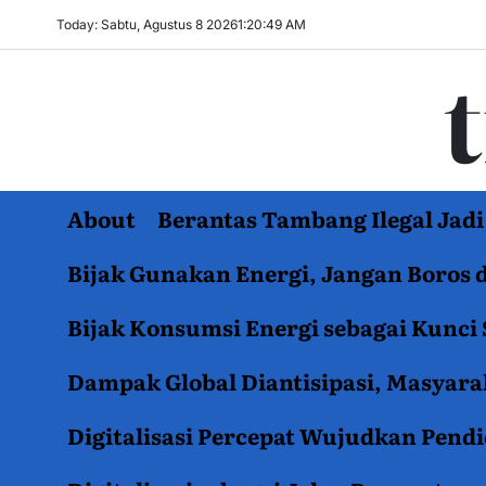
Skip
Today: Sabtu, Agustus 8 2026
1
:
20
:
50
AM
to
content
About
Berantas Tambang Ilegal Ja
Bijak Gunakan Energi, Jangan Boros 
Bijak Konsumsi Energi sebagai Kunci 
Dampak Global Diantisipasi, Masyar
Digitalisasi Percepat Wujudkan Pend