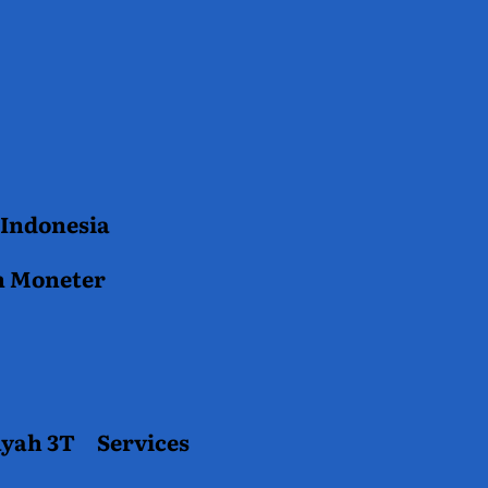
 Indonesia
n Moneter
ayah 3T
Services