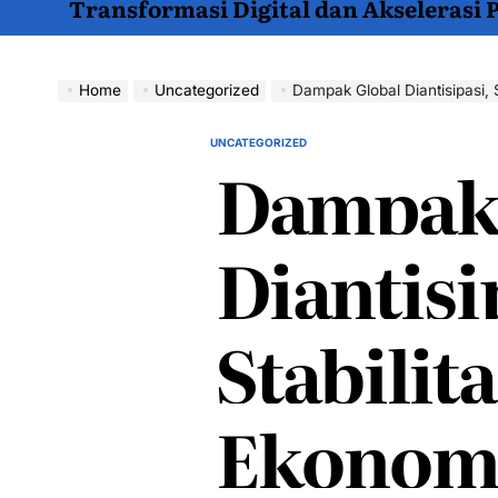
Transformasi Digital dan Akselerasi
Home
Uncategorized
Dampak Global Diantisipasi, 
UNCATEGORIZED
POSTED
Dampak 
IN
Diantisi
Stabilita
Ekonomi