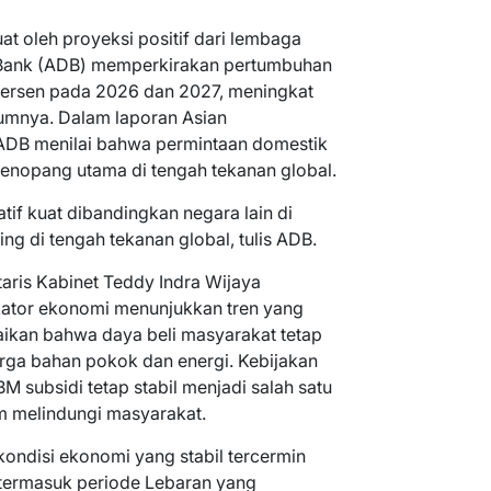
at oleh proyeksi positif dari lembaga
t Bank (ADB) memperkirakan pertumbuhan
persen pada 2026 dan 2027, meningkat
umnya. Dalam laporan Asian
ADB menilai bahwa permintaan domestik
penopang utama di tengah tekanan global.
tif kuat dibandingkan negara lain di
ng di tengah tekanan global, tulis ADB.
taris Kabinet Teddy Indra Wijaya
ator ekonomi menunjukkan tren yang
paikan bahwa daya beli masyarakat tetap
harga bahan pokok dan energi. Kebijakan
 subsidi tetap stabil menjadi salah satu
m melindungi masyarakat.
ndisi ekonomi yang stabil tercermin
termasuk periode Lebaran yang