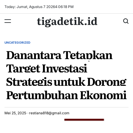
Skip
Today: Jumat, Agustus 7 2026
4
:
06
:
18
PM
to
tigadetik.id
content
UNCATEGORIZED
POSTED
Danantara Tetapkan
IN
Target Investasi
Strategis untuk Dorong
Pertumbuhan Ekonomi
Mei 25, 2025
restiana818@gmail.com