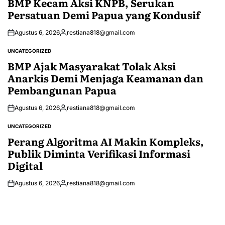
BMP Kecam Aksi KNPB, Serukan
Persatuan Demi Papua yang Kondusif
Agustus 6, 2026
restiana818@gmail.com
Posted
by
UNCATEGORIZED
POSTED
IN
BMP Ajak Masyarakat Tolak Aksi
Anarkis Demi Menjaga Keamanan dan
Pembangunan Papua
Agustus 6, 2026
restiana818@gmail.com
Posted
by
UNCATEGORIZED
POSTED
IN
Perang Algoritma AI Makin Kompleks,
Publik Diminta Verifikasi Informasi
Digital
Agustus 6, 2026
restiana818@gmail.com
Posted
by