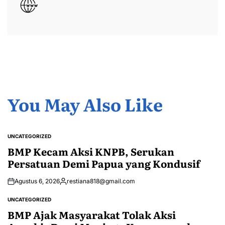
You May Also Like
UNCATEGORIZED
POSTED
IN
BMP Kecam Aksi KNPB, Serukan
Persatuan Demi Papua yang Kondusif
Agustus 6, 2026
restiana818@gmail.com
Posted
by
UNCATEGORIZED
POSTED
IN
BMP Ajak Masyarakat Tolak Aksi