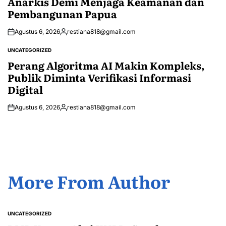
Anarkis Demi Menjaga Keamanan dan
Pembangunan Papua
Agustus 6, 2026
restiana818@gmail.com
Posted
by
UNCATEGORIZED
POSTED
IN
Perang Algoritma AI Makin Kompleks,
Publik Diminta Verifikasi Informasi
Digital
Agustus 6, 2026
restiana818@gmail.com
Posted
by
More From Author
UNCATEGORIZED
POSTED
IN