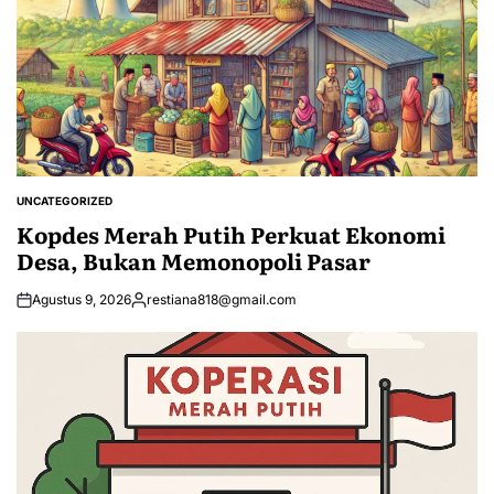
UNCATEGORIZED
POSTED
IN
Kopdes Merah Putih Perkuat Ekonomi
Desa, Bukan Memonopoli Pasar
Agustus 9, 2026
restiana818@gmail.com
Posted
by