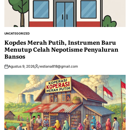
UNCATEGORIZED
POSTED
IN
Kopdes Merah Putih, Instrumen Baru
Menutup Celah Nepotisme Penyaluran
Bansos
Agustus 9, 2026
restiana818@gmail.com
Posted
by