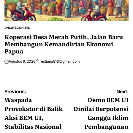
UNCATEGORIZED
POSTED
IN
Koperasi Desa Merah Putih, Jalan Baru
Membangun Kemandirian Ekonomi
Papua
Agustus 9, 2026
restiana818@gmail.com
Posted
by
Navigasi
Previous:
Next:
pos
Waspada
Demo BEM UI
Provokator di Balik
Dinilai Berpotensi
Aksi BEM UI,
Ganggu Iklim
Stabilitas Nasional
Pembangunan