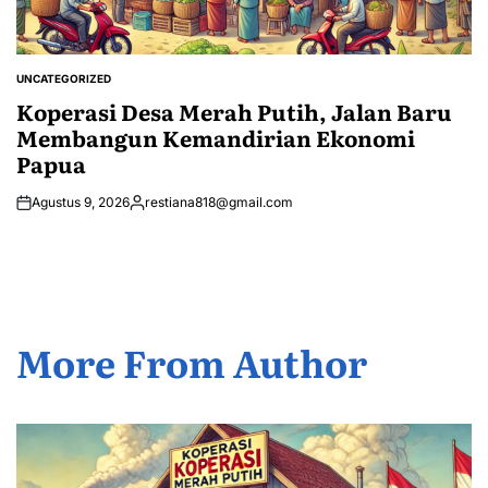
UNCATEGORIZED
POSTED
IN
Koperasi Desa Merah Putih, Jalan Baru
Membangun Kemandirian Ekonomi
Papua
Agustus 9, 2026
restiana818@gmail.com
Posted
by
More From Author