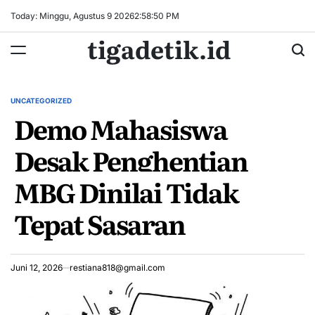
Skip
Today: Minggu, Agustus 9 2026
2
:
58
:
51
PM
to
tigadetik.id
content
UNCATEGORIZED
POSTED
Demo Mahasiswa
IN
Desak Penghentian
MBG Dinilai Tidak
Tepat Sasaran
Juni 12, 2026
restiana818@gmail.com