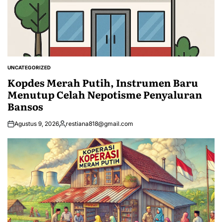
UNCATEGORIZED
POSTED
IN
Kopdes Merah Putih, Instrumen Baru
Menutup Celah Nepotisme Penyaluran
Bansos
Agustus 9, 2026
restiana818@gmail.com
Posted
by