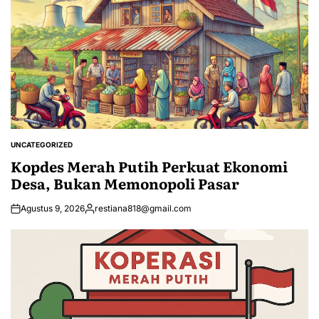
UNCATEGORIZED
POSTED
IN
Kopdes Merah Putih Perkuat Ekonomi
Desa, Bukan Memonopoli Pasar
Agustus 9, 2026
restiana818@gmail.com
Posted
by