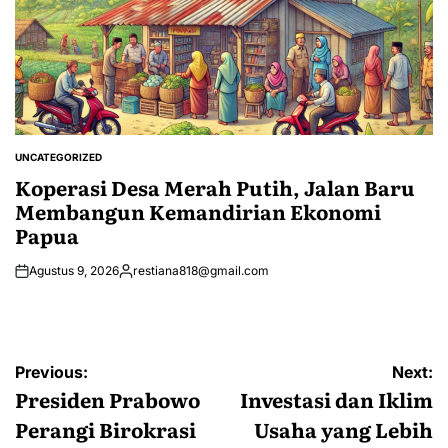
UNCATEGORIZED
POSTED
IN
Koperasi Desa Merah Putih, Jalan Baru
Membangun Kemandirian Ekonomi
Papua
Agustus 9, 2026
restiana818@gmail.com
Posted
by
Navigasi
Previous:
Next:
pos
Presiden Prabowo
Investasi dan Iklim
Perangi Birokrasi
Usaha yang Lebih