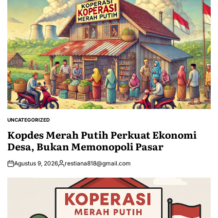
UNCATEGORIZED
POSTED
IN
Kopdes Merah Putih Perkuat Ekonomi
Desa, Bukan Memonopoli Pasar
Agustus 9, 2026
restiana818@gmail.com
Posted
by