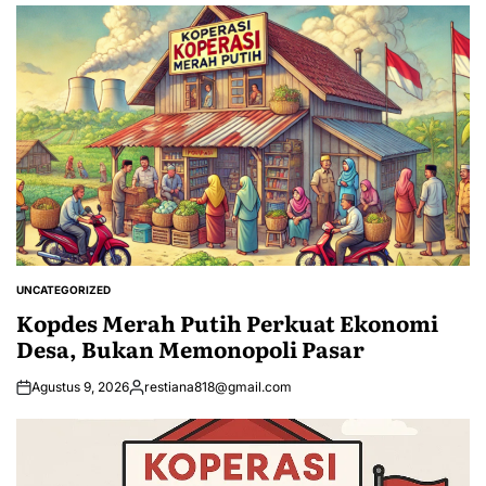
UNCATEGORIZED
POSTED
IN
Kopdes Merah Putih Perkuat Ekonomi
Desa, Bukan Memonopoli Pasar
Agustus 9, 2026
restiana818@gmail.com
Posted
by