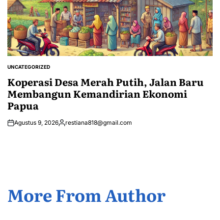
UNCATEGORIZED
POSTED
IN
Koperasi Desa Merah Putih, Jalan Baru
Membangun Kemandirian Ekonomi
Papua
Agustus 9, 2026
restiana818@gmail.com
Posted
by
More From Author