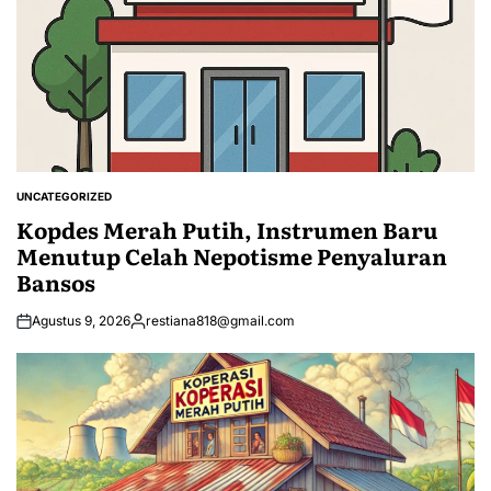
UNCATEGORIZED
POSTED
IN
Kopdes Merah Putih, Instrumen Baru
Menutup Celah Nepotisme Penyaluran
Bansos
Agustus 9, 2026
restiana818@gmail.com
Posted
by