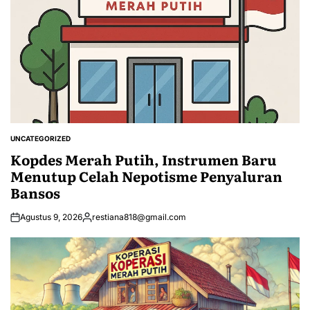
UNCATEGORIZED
POSTED
IN
Kopdes Merah Putih, Instrumen Baru
Menutup Celah Nepotisme Penyaluran
Bansos
Agustus 9, 2026
restiana818@gmail.com
Posted
by