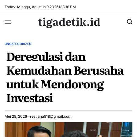
Skip
Today: Minggu, Agustus 9 2026
1
:
18
:
17
PM
to
tigadetik.id
content
UNCATEGORIZED
POSTED
Deregulasi dan
IN
Kemudahan Berusaha
untuk Mendorong
Investasi
Mei 28, 2026
restiana818@gmail.com