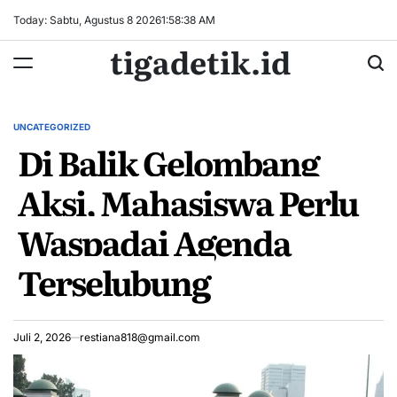
Skip
Today: Sabtu, Agustus 8 2026
1
:
58
:
38
AM
to
tigadetik.id
content
UNCATEGORIZED
POSTED
Di Balik Gelombang
IN
Aksi, Mahasiswa Perlu
Waspadai Agenda
Terselubung
Juli 2, 2026
restiana818@gmail.com