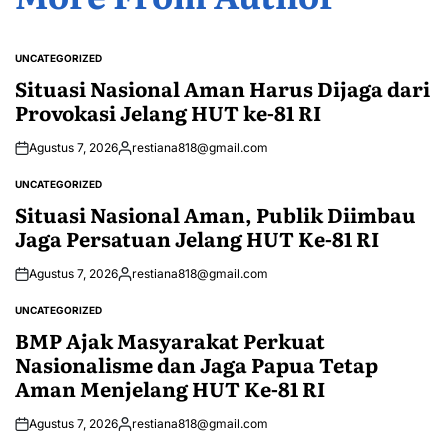
UNCATEGORIZED
POSTED
IN
Situasi Nasional Aman Harus Dijaga dari
Provokasi Jelang HUT ke-81 RI
Agustus 7, 2026
restiana818@gmail.com
Posted
by
UNCATEGORIZED
POSTED
IN
Situasi Nasional Aman, Publik Diimbau
Jaga Persatuan Jelang HUT Ke-81 RI
Agustus 7, 2026
restiana818@gmail.com
Posted
by
UNCATEGORIZED
POSTED
IN
BMP Ajak Masyarakat Perkuat
Nasionalisme dan Jaga Papua Tetap
Aman Menjelang HUT Ke-81 RI
Agustus 7, 2026
restiana818@gmail.com
Posted