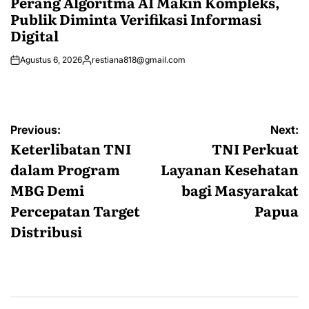
Perang Algoritma AI Makin Kompleks,
Publik Diminta Verifikasi Informasi
Digital
Agustus 6, 2026
restiana818@gmail.com
Posted
by
Navigasi
Previous:
Next:
pos
Keterlibatan TNI
TNI Perkuat
dalam Program
Layanan Kesehatan
MBG Demi
bagi Masyarakat
Percepatan Target
Papua
Distribusi