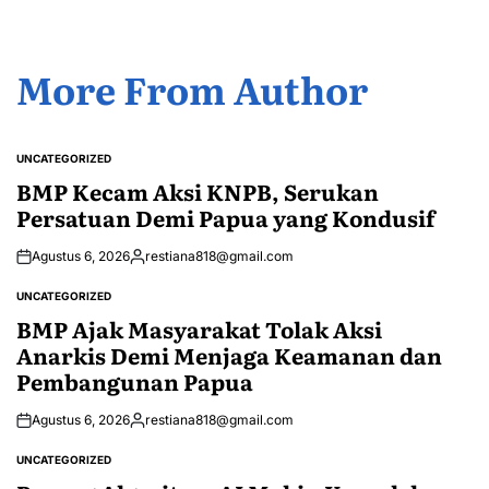
More From Author
UNCATEGORIZED
POSTED
IN
BMP Kecam Aksi KNPB, Serukan
Persatuan Demi Papua yang Kondusif
Agustus 6, 2026
restiana818@gmail.com
Posted
by
UNCATEGORIZED
POSTED
IN
BMP Ajak Masyarakat Tolak Aksi
Anarkis Demi Menjaga Keamanan dan
Pembangunan Papua
Agustus 6, 2026
restiana818@gmail.com
Posted
by
UNCATEGORIZED
POSTED
IN