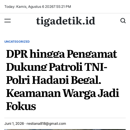
Skip
Today: Kamis, Agustus 6 2026
7
:
55
:
22
PM
to
tigadetik.id
content
UNCATEGORIZED
POSTED
DPR hingga Pengamat
IN
Dukung Patroli TNI-
Polri Hadapi Begal,
Keamanan Warga Jadi
Fokus
Juni 1, 2026
restiana818@gmail.com