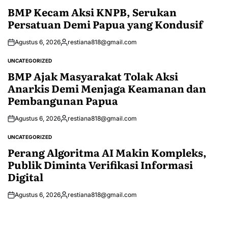
IN
BMP Kecam Aksi KNPB, Serukan
Persatuan Demi Papua yang Kondusif
Agustus 6, 2026
restiana818@gmail.com
Posted
by
UNCATEGORIZED
POSTED
IN
BMP Ajak Masyarakat Tolak Aksi
Anarkis Demi Menjaga Keamanan dan
Pembangunan Papua
Agustus 6, 2026
restiana818@gmail.com
Posted
by
UNCATEGORIZED
POSTED
IN
Perang Algoritma AI Makin Kompleks,
Publik Diminta Verifikasi Informasi
Digital
Agustus 6, 2026
restiana818@gmail.com
Posted
by