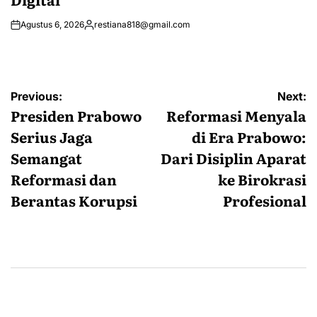
Agustus 6, 2026
restiana818@gmail.com
Posted
by
Navigasi
Previous:
Next:
pos
Presiden Prabowo
Reformasi Menyala
Serius Jaga
di Era Prabowo:
Semangat
Dari Disiplin Aparat
Reformasi dan
ke Birokrasi
Berantas Korupsi
Profesional