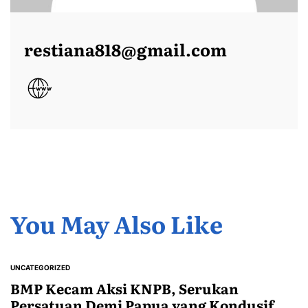
restiana818@gmail.com
You May Also Like
UNCATEGORIZED
POSTED
IN
BMP Kecam Aksi KNPB, Serukan
Persatuan Demi Papua yang Kondusif