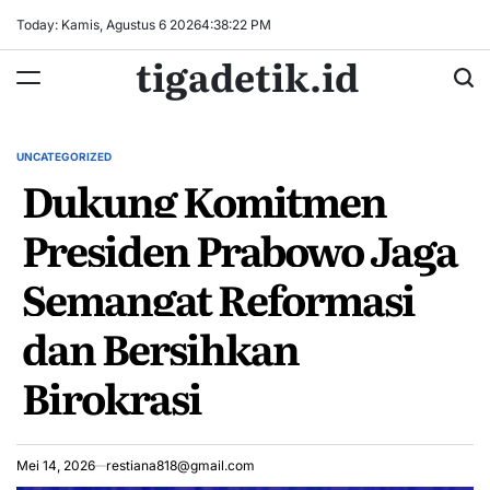
Skip
Today: Kamis, Agustus 6 2026
4
:
38
:
22
PM
to
tigadetik.id
content
UNCATEGORIZED
POSTED
Dukung Komitmen
IN
Presiden Prabowo Jaga
Semangat Reformasi
dan Bersihkan
Birokrasi
Mei 14, 2026
restiana818@gmail.com