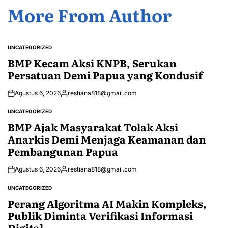
More From Author
UNCATEGORIZED
POSTED
IN
BMP Kecam Aksi KNPB, Serukan
Persatuan Demi Papua yang Kondusif
Agustus 6, 2026
restiana818@gmail.com
Posted
by
UNCATEGORIZED
POSTED
IN
BMP Ajak Masyarakat Tolak Aksi
Anarkis Demi Menjaga Keamanan dan
Pembangunan Papua
Agustus 6, 2026
restiana818@gmail.com
Posted
by
UNCATEGORIZED
POSTED
IN
Perang Algoritma AI Makin Kompleks,
Publik Diminta Verifikasi Informasi
Digital