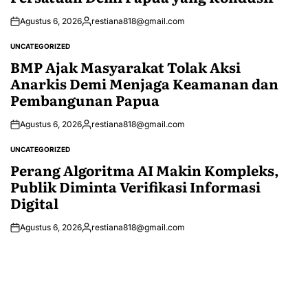
Agustus 6, 2026
restiana818@gmail.com
Posted
by
UNCATEGORIZED
POSTED
IN
BMP Ajak Masyarakat Tolak Aksi
Anarkis Demi Menjaga Keamanan dan
Pembangunan Papua
Agustus 6, 2026
restiana818@gmail.com
Posted
by
UNCATEGORIZED
POSTED
IN
Perang Algoritma AI Makin Kompleks,
Publik Diminta Verifikasi Informasi
Digital
Agustus 6, 2026
restiana818@gmail.com
Posted
by