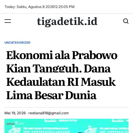
Skip
Today: Sabtu, Agustus 8 2026
12
:
25
:
06
PM
to
tigadetik.id
content
UNCATEGORIZED
POSTED
Ekonomi ala Prabowo
IN
Kian Tangguh, Dana
Kedaulatan RI Masuk
Lima Besar Dunia
Mei 19, 2026
restiana818@gmail.com