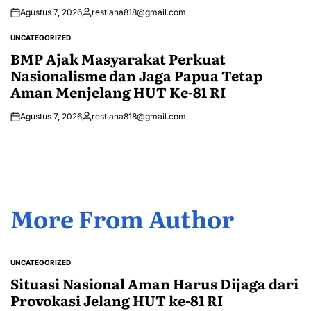
Agustus 7, 2026
restiana818@gmail.com
Posted
by
UNCATEGORIZED
POSTED
IN
BMP Ajak Masyarakat Perkuat
Nasionalisme dan Jaga Papua Tetap
Aman Menjelang HUT Ke-81 RI
Agustus 7, 2026
restiana818@gmail.com
Posted
by
More From Author
UNCATEGORIZED
POSTED
IN
Situasi Nasional Aman Harus Dijaga dari
Provokasi Jelang HUT ke-81 RI