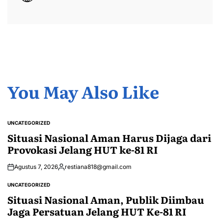
You May Also Like
UNCATEGORIZED
POSTED
IN
Situasi Nasional Aman Harus Dijaga dari
Provokasi Jelang HUT ke-81 RI
Agustus 7, 2026
restiana818@gmail.com
Posted
by
UNCATEGORIZED
POSTED
IN
Situasi Nasional Aman, Publik Diimbau
Jaga Persatuan Jelang HUT Ke-81 RI