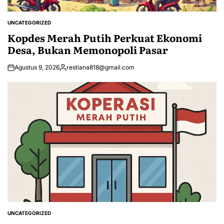
UNCATEGORIZED
POSTED
IN
Kopdes Merah Putih Perkuat Ekonomi
Desa, Bukan Memonopoli Pasar
Agustus 9, 2026
restiana818@gmail.com
Posted
by
UNCATEGORIZED
POSTED
IN