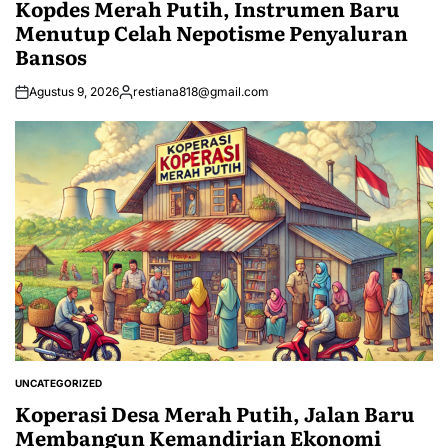
Kopdes Merah Putih, Instrumen Baru
Menutup Celah Nepotisme Penyaluran
Bansos
Agustus 9, 2026
restiana818@gmail.com
Posted
by
UNCATEGORIZED
POSTED
IN
Koperasi Desa Merah Putih, Jalan Baru
Membangun Kemandirian Ekonomi