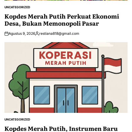
UNCATEGORIZED
POSTED
IN
Kopdes Merah Putih Perkuat Ekonomi
Desa, Bukan Memonopoli Pasar
Agustus 9, 2026
restiana818@gmail.com
Posted
by
UNCATEGORIZED
POSTED
IN
Kopdes Merah Putih, Instrumen Baru