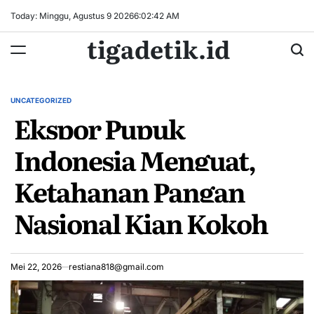
Skip
Today: Minggu, Agustus 9 2026
6
:
02
:
43
AM
to
tigadetik.id
content
UNCATEGORIZED
POSTED
Ekspor Pupuk
IN
Indonesia Menguat,
Ketahanan Pangan
Nasional Kian Kokoh
Mei 22, 2026
restiana818@gmail.com