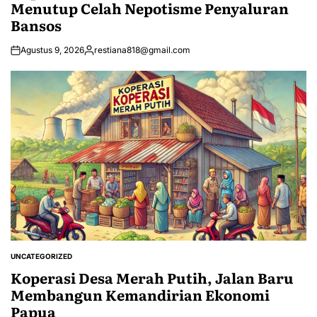
Menutup Celah Nepotisme Penyaluran
Bansos
Agustus 9, 2026
restiana818@gmail.com
Posted
by
UNCATEGORIZED
POSTED
IN
Koperasi Desa Merah Putih, Jalan Baru
Membangun Kemandirian Ekonomi
Papua