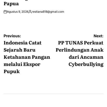
Papua
Agustus 9, 2026
restiana818@gmail.com
Posted
by
Navigasi
Previous:
Next:
pos
Indonesia Catat
PP TUNAS Perkuat
Sejarah Baru
Perlindungan Anak
Ketahanan Pangan
dari Ancaman
melalui Ekspor
Cyberbullying
Pupuk