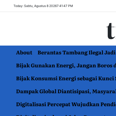
Skip
Today: Sabtu, Agustus 8 2026
7
:
41
:
48
PM
to
content
About
Berantas Tambang Ilegal Ja
Bijak Gunakan Energi, Jangan Boros 
Bijak Konsumsi Energi sebagai Kunci 
Dampak Global Diantisipasi, Masyar
Digitalisasi Percepat Wujudkan Pend