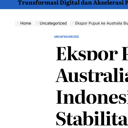
Transformasi Digital dan Akselerasi
Home
Uncategorized
Ekspor Pupuk ke Australia Bukti I
UNCATEGORIZED
POSTED
Ekspor 
IN
Australi
Indones
Stabilita