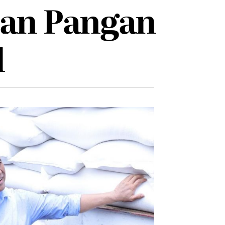
an Pangan
l