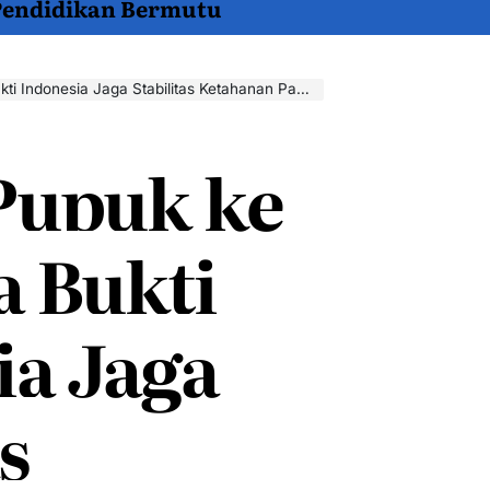
 Pendidikan Bermutu
ndonesia Jaga Stabilitas Ketahanan Pangan Nasional
Pupuk ke
a Bukti
ia Jaga
s