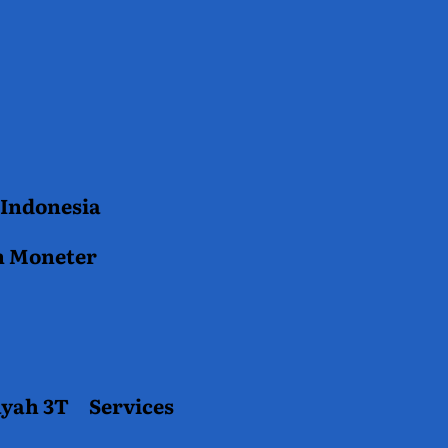
 Indonesia
n Moneter
ayah 3T
Services