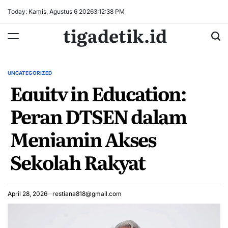
Skip
Today: Kamis, Agustus 6 2026
3
:
12
:
38
PM
to
tigadetik.id
content
UNCATEGORIZED
POSTED
Equity in Education:
IN
Peran DTSEN dalam
Menjamin Akses
Sekolah Rakyat
April 28, 2026
restiana818@gmail.com