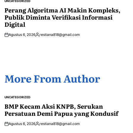
UNCATEGORIZED
POSTED
IN
Perang Algoritma AI Makin Kompleks,
Publik Diminta Verifikasi Informasi
Digital
Agustus 6, 2026
restiana818@gmail.com
Posted
by
More From Author
UNCATEGORIZED
POSTED
IN
BMP Kecam Aksi KNPB, Serukan
Persatuan Demi Papua yang Kondusif
Agustus 6, 2026
restiana818@gmail.com
Posted
by