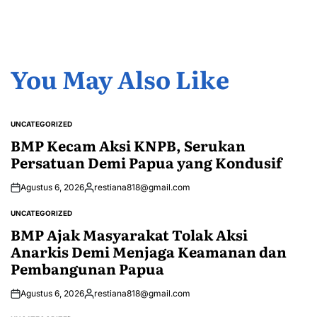
You May Also Like
UNCATEGORIZED
POSTED
IN
BMP Kecam Aksi KNPB, Serukan
Persatuan Demi Papua yang Kondusif
Agustus 6, 2026
restiana818@gmail.com
Posted
by
UNCATEGORIZED
POSTED
IN
BMP Ajak Masyarakat Tolak Aksi
Anarkis Demi Menjaga Keamanan dan
Pembangunan Papua
Agustus 6, 2026
restiana818@gmail.com
Posted
by