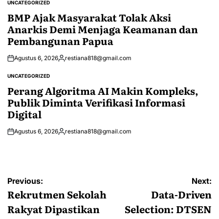
UNCATEGORIZED
POSTED
IN
BMP Ajak Masyarakat Tolak Aksi
Anarkis Demi Menjaga Keamanan dan
Pembangunan Papua
Agustus 6, 2026
restiana818@gmail.com
Posted
by
UNCATEGORIZED
POSTED
IN
Perang Algoritma AI Makin Kompleks,
Publik Diminta Verifikasi Informasi
Digital
Agustus 6, 2026
restiana818@gmail.com
Posted
by
Navigasi
Previous:
Next:
pos
Rekrutmen Sekolah
Data-Driven
Rakyat Dipastikan
Selection: DTSEN