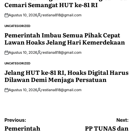
Cemari Semangat HUT ke-81 RI
Agustus 10, 2026
restiana818@gmail.com
Posted
by
UNCATEGORIZED
POSTED
IN
Pemerintah Imbau Semua Pihak Cepat
Lawan Hoaks Jelang Hari Kemerdekaan
Agustus 10, 2026
restiana818@gmail.com
Posted
by
UNCATEGORIZED
POSTED
IN
Jelang HUT ke-81 RI, Hoaks Digital Harus
Dilawan Demi Menjaga Persatuan
Agustus 10, 2026
restiana818@gmail.com
Posted
by
Navigasi
Previous:
Next:
pos
Pemerintah
PP TUNAS dan