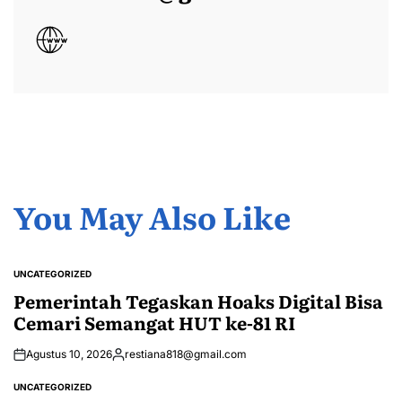
You May Also Like
UNCATEGORIZED
POSTED
IN
Pemerintah Tegaskan Hoaks Digital Bisa
Cemari Semangat HUT ke-81 RI
Agustus 10, 2026
restiana818@gmail.com
Posted
by
UNCATEGORIZED
POSTED