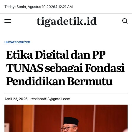
Skip
Today: Senin, Agustus 10 2026
4
:
12
:
21
AM
to
tigadetik.id
content
UNCATEGORIZED
POSTED
Etika Digital dan PP
IN
TUNAS sebagai Fondasi
Pendidikan Bermutu
April 23, 2026
restiana818@gmail.com