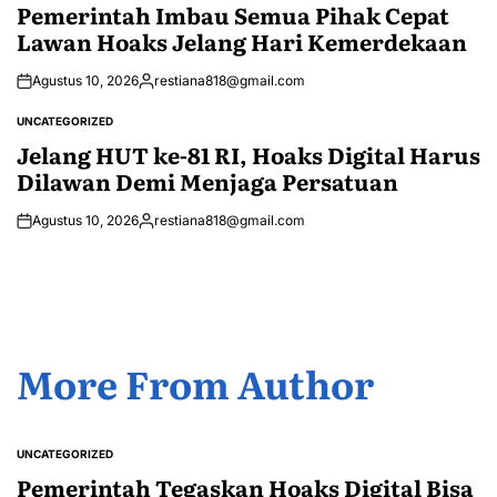
IN
Pemerintah Imbau Semua Pihak Cepat
Lawan Hoaks Jelang Hari Kemerdekaan
Agustus 10, 2026
restiana818@gmail.com
Posted
by
UNCATEGORIZED
POSTED
IN
Jelang HUT ke-81 RI, Hoaks Digital Harus
Dilawan Demi Menjaga Persatuan
Agustus 10, 2026
restiana818@gmail.com
Posted
by
More From Author
UNCATEGORIZED
POSTED
IN
Pemerintah Tegaskan Hoaks Digital Bisa