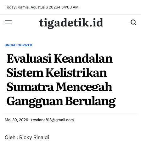
Skip
Today: Kamis, Agustus 6 2026
4
:
34
:
04
AM
to
tigadetik.id
content
UNCATEGORIZED
POSTED
Evaluasi Keandalan
IN
Sistem Kelistrikan
Sumatra Mencegah
Gangguan Berulang
Mei 30, 2026
restiana818@gmail.com
Oleh : Ricky Rinaldi