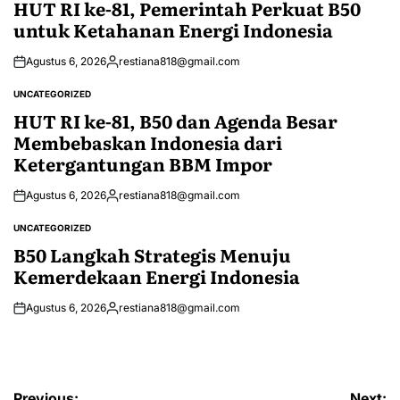
HUT RI ke-81, Pemerintah Perkuat B50
untuk Ketahanan Energi Indonesia
Agustus 6, 2026
restiana818@gmail.com
Posted
by
UNCATEGORIZED
POSTED
IN
HUT RI ke-81, B50 dan Agenda Besar
Membebaskan Indonesia dari
Ketergantungan BBM Impor
Agustus 6, 2026
restiana818@gmail.com
Posted
by
UNCATEGORIZED
POSTED
IN
B50 Langkah Strategis Menuju
Kemerdekaan Energi Indonesia
Agustus 6, 2026
restiana818@gmail.com
Posted
by
Navigasi
Previous:
Next: