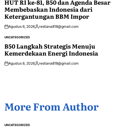
HUT RI ke-81, B50 dan Agenda Besar
Membebaskan Indonesia dari
Ketergantungan BBM Impor
Agustus 6, 2026
restiana818@gmail.com
Posted
by
UNCATEGORIZED
POSTED
IN
B50 Langkah Strategis Menuju
Kemerdekaan Energi Indonesia
Agustus 6, 2026
restiana818@gmail.com
Posted
by
More From Author
UNCATEGORIZED
POSTED
IN