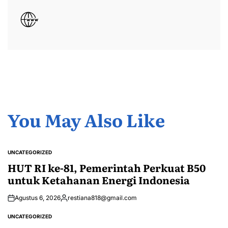
You May Also Like
UNCATEGORIZED
POSTED
IN
HUT RI ke-81, Pemerintah Perkuat B50
untuk Ketahanan Energi Indonesia
Agustus 6, 2026
restiana818@gmail.com
Posted
by
UNCATEGORIZED
POSTED
IN