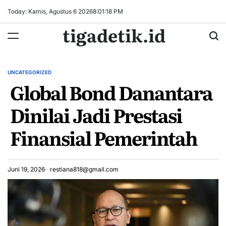
Skip
Today: Kamis, Agustus 6 2026
8
:
01
:
18
PM
to
tigadetik.id
content
UNCATEGORIZED
POSTED
Global Bond Danantara
IN
Dinilai Jadi Prestasi
Finansial Pemerintah
Juni 19, 2026
restiana818@gmail.com