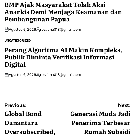
IN
BMP Ajak Masyarakat Tolak Aksi
Anarkis Demi Menjaga Keamanan dan
Pembangunan Papua
Agustus 6, 2026
restiana818@gmail.com
Posted
by
UNCATEGORIZED
POSTED
IN
Perang Algoritma AI Makin Kompleks,
Publik Diminta Verifikasi Informasi
Digital
Agustus 6, 2026
restiana818@gmail.com
Posted
by
Navigasi
Previous:
Next:
pos
Global Bond
Generasi Muda Jadi
Danantara
Penerima Terbesar
Oversubscribed,
Rumah Subsidi