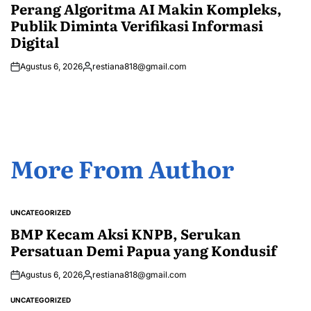
IN
Perang Algoritma AI Makin Kompleks,
Publik Diminta Verifikasi Informasi
Digital
Agustus 6, 2026
restiana818@gmail.com
Posted
by
More From Author
UNCATEGORIZED
POSTED
IN
BMP Kecam Aksi KNPB, Serukan
Persatuan Demi Papua yang Kondusif
Agustus 6, 2026
restiana818@gmail.com
Posted
by
UNCATEGORIZED
POSTED