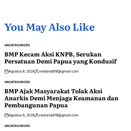
You May Also Like
UNCATEGORIZED
POSTED
IN
BMP Kecam Aksi KNPB, Serukan
Persatuan Demi Papua yang Kondusif
Agustus 6, 2026
restiana818@gmail.com
Posted
by
UNCATEGORIZED
POSTED
IN
BMP Ajak Masyarakat Tolak Aksi
Anarkis Demi Menjaga Keamanan dan
Pembangunan Papua
Agustus 6, 2026
restiana818@gmail.com
Posted
by
UNCATEGORIZED
POSTED