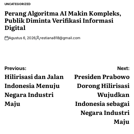
by
UNCATEGORIZED
POSTED
IN
Perang Algoritma AI Makin Kompleks,
Publik Diminta Verifikasi Informasi
Digital
Agustus 6, 2026
restiana818@gmail.com
Posted
by
Navigasi
Previous:
Next:
pos
Hilirisasi dan Jalan
Presiden Prabowo
Indonesia Menuju
Dorong Hilirisasi
Negara Industri
Wujudkan
Maju
Indonesia sebagai
Negara Industri
Maju