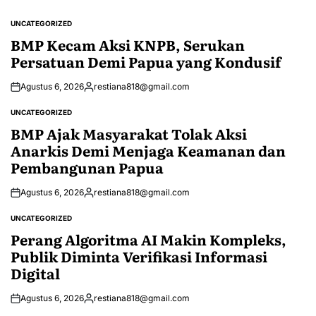
UNCATEGORIZED
POSTED
IN
BMP Kecam Aksi KNPB, Serukan
Persatuan Demi Papua yang Kondusif
Agustus 6, 2026
restiana818@gmail.com
Posted
by
UNCATEGORIZED
POSTED
IN
BMP Ajak Masyarakat Tolak Aksi
Anarkis Demi Menjaga Keamanan dan
Pembangunan Papua
Agustus 6, 2026
restiana818@gmail.com
Posted
by
UNCATEGORIZED
POSTED
IN
Perang Algoritma AI Makin Kompleks,
Publik Diminta Verifikasi Informasi
Digital
Agustus 6, 2026
restiana818@gmail.com
Posted
by