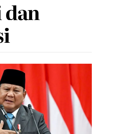
i dan
si