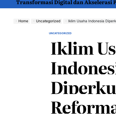
Transformasi Digital dan Akselerasi
Home
Uncategorized
Iklim Usaha Indonesia Diperk
UNCATEGORIZED
POSTED
Iklim U
IN
Indones
Diperku
Reforma