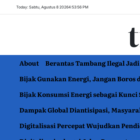
Skip
Today: Sabtu, Agustus 8 2026
4
:
53
:
57
PM
to
content
About
Berantas Tambang Ilegal Ja
Bijak Gunakan Energi, Jangan Boros 
Bijak Konsumsi Energi sebagai Kunci 
Dampak Global Diantisipasi, Masyar
Digitalisasi Percepat Wujudkan Pend