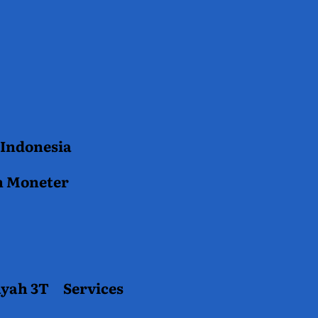
 Indonesia
n Moneter
ayah 3T
Services