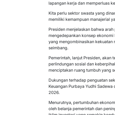
lapangan kerja dan memperluas ke
Kita perlu sektor swasta yang dinam
memiliki kemampuan manajerial yan
Presiden menjelaskan bahwa arah
mengedepankan konsep ekonomi Pa
yang mengombinasikan kekuatan n
seimbang.
Pemerintah, lanjut Presiden, akan 
perlindungan sosial dan keberpih
menciptakan ruang tumbuh yang se
Dukungan terhadap penguatan sekt
Keuangan Purbaya Yudhi Sadewa da
2026.
Menurutnya, pertumbuhan ekonomi 
oleh belanja pemerintah dan pening
iklim investasi yang semakin kondu