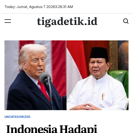
Skip
Today: Jumat, Agustus 7 2026
3
:
26
:
32
AM
to
tigadetik.id
content
UNCATEGORIZED
POSTED
Indonesia Hadapi
IN