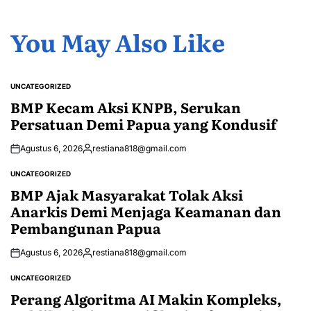
You May Also Like
UNCATEGORIZED
POSTED
IN
BMP Kecam Aksi KNPB, Serukan
Persatuan Demi Papua yang Kondusif
Agustus 6, 2026
restiana818@gmail.com
Posted
by
UNCATEGORIZED
POSTED
IN
BMP Ajak Masyarakat Tolak Aksi
Anarkis Demi Menjaga Keamanan dan
Pembangunan Papua
Agustus 6, 2026
restiana818@gmail.com
Posted
by
UNCATEGORIZED
POSTED
IN
Perang Algoritma AI Makin Kompleks,