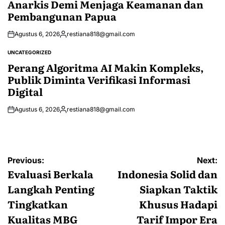
Anarkis Demi Menjaga Keamanan dan
Pembangunan Papua
Agustus 6, 2026
restiana818@gmail.com
Posted
by
UNCATEGORIZED
POSTED
IN
Perang Algoritma AI Makin Kompleks,
Publik Diminta Verifikasi Informasi
Digital
Agustus 6, 2026
restiana818@gmail.com
Posted
by
Navigasi
Previous:
Next:
pos
Evaluasi Berkala
Indonesia Solid dan
Langkah Penting
Siapkan Taktik
Tingkatkan
Khusus Hadapi
Kualitas MBG
Tarif Impor Era