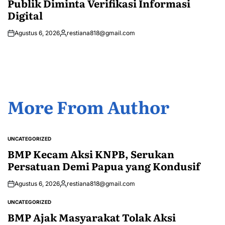
Publik Diminta Verifikasi Informasi
Digital
Agustus 6, 2026
restiana818@gmail.com
Posted
by
More From Author
UNCATEGORIZED
POSTED
IN
BMP Kecam Aksi KNPB, Serukan
Persatuan Demi Papua yang Kondusif
Agustus 6, 2026
restiana818@gmail.com
Posted
by
UNCATEGORIZED
POSTED
IN
BMP Ajak Masyarakat Tolak Aksi