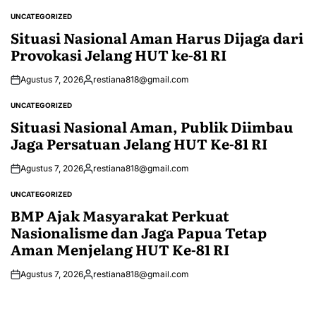
UNCATEGORIZED
POSTED
IN
Situasi Nasional Aman Harus Dijaga dari
Provokasi Jelang HUT ke-81 RI
Agustus 7, 2026
restiana818@gmail.com
Posted
by
UNCATEGORIZED
POSTED
IN
Situasi Nasional Aman, Publik Diimbau
Jaga Persatuan Jelang HUT Ke-81 RI
Agustus 7, 2026
restiana818@gmail.com
Posted
by
UNCATEGORIZED
POSTED
IN
BMP Ajak Masyarakat Perkuat
Nasionalisme dan Jaga Papua Tetap
Aman Menjelang HUT Ke-81 RI
Agustus 7, 2026
restiana818@gmail.com
Posted
by