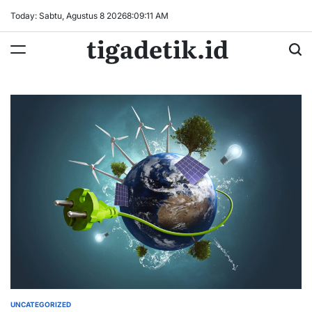
Skip
Today: Sabtu, Agustus 8 2026
8
:
09
:
12
AM
to
tigadetik.id
content
UNCATEGORIZED
POSTED