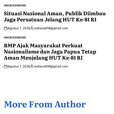
by
UNCATEGORIZED
POSTED
IN
Situasi Nasional Aman, Publik Diimbau
Jaga Persatuan Jelang HUT Ke-81 RI
Agustus 7, 2026
restiana818@gmail.com
Posted
by
UNCATEGORIZED
POSTED
IN
BMP Ajak Masyarakat Perkuat
Nasionalisme dan Jaga Papua Tetap
Aman Menjelang HUT Ke-81 RI
Agustus 7, 2026
restiana818@gmail.com
Posted
by
More From Author