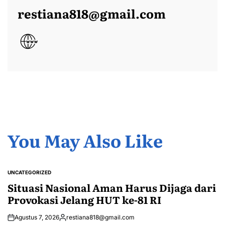
restiana818@gmail.com
You May Also Like
UNCATEGORIZED
POSTED
IN
Situasi Nasional Aman Harus Dijaga dari
Provokasi Jelang HUT ke-81 RI
Agustus 7, 2026
restiana818@gmail.com
Posted