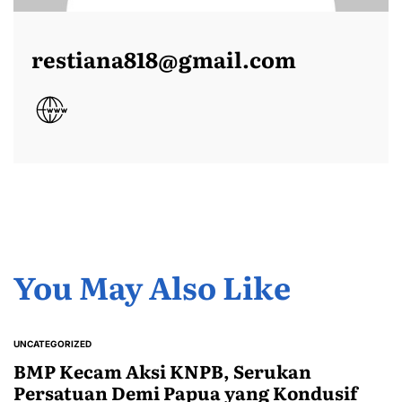
restiana818@gmail.com
You May Also Like
UNCATEGORIZED
POSTED
IN
BMP Kecam Aksi KNPB, Serukan
Persatuan Demi Papua yang Kondusif