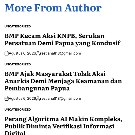
More From Author
UNCATEGORIZED
POSTED
IN
BMP Kecam Aksi KNPB, Serukan
Persatuan Demi Papua yang Kondusif
Agustus 6, 2026
restiana818@gmail.com
Posted
by
UNCATEGORIZED
POSTED
IN
BMP Ajak Masyarakat Tolak Aksi
Anarkis Demi Menjaga Keamanan dan
Pembangunan Papua
Agustus 6, 2026
restiana818@gmail.com
Posted
by
UNCATEGORIZED
POSTED
IN
Perang Algoritma AI Makin Kompleks,
Publik Diminta Verifikasi Informasi
Digital