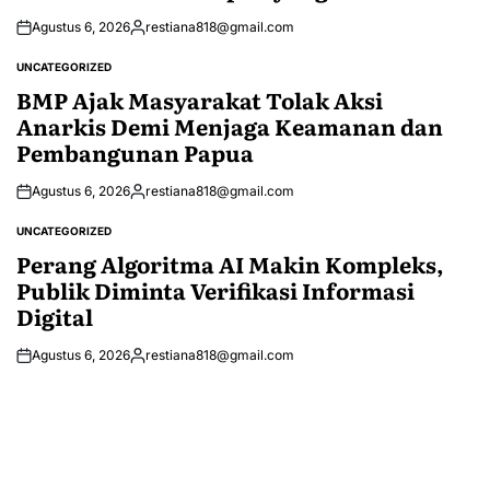
Agustus 6, 2026
restiana818@gmail.com
Posted
by
UNCATEGORIZED
POSTED
IN
BMP Ajak Masyarakat Tolak Aksi
Anarkis Demi Menjaga Keamanan dan
Pembangunan Papua
Agustus 6, 2026
restiana818@gmail.com
Posted
by
UNCATEGORIZED
POSTED
IN
Perang Algoritma AI Makin Kompleks,
Publik Diminta Verifikasi Informasi
Digital
Agustus 6, 2026
restiana818@gmail.com
Posted
by