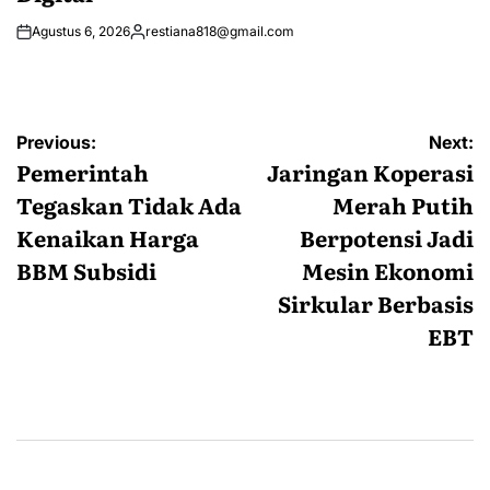
Agustus 6, 2026
restiana818@gmail.com
Posted
by
Navigasi
Previous:
Next:
pos
Pemerintah
Jaringan Koperasi
Tegaskan Tidak Ada
Merah Putih
Kenaikan Harga
Berpotensi Jadi
BBM Subsidi
Mesin Ekonomi
Sirkular Berbasis
EBT