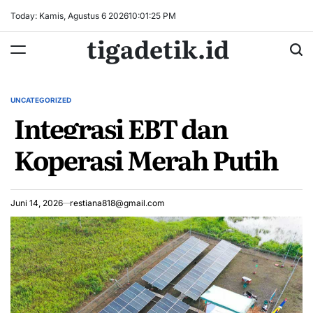
Skip
Today: Kamis, Agustus 6 2026
10
:
01
:
25
PM
to
tigadetik.id
content
UNCATEGORIZED
POSTED
Integrasi EBT dan
IN
Koperasi Merah Putih
Juni 14, 2026
restiana818@gmail.com