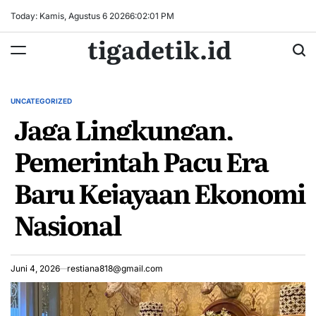
Skip
Today: Kamis, Agustus 6 2026
6
:
02
:
02
PM
to
tigadetik.id
content
UNCATEGORIZED
POSTED
Jaga Lingkungan,
IN
Pemerintah Pacu Era
Baru Kejayaan Ekonomi
Nasional
Juni 4, 2026
restiana818@gmail.com