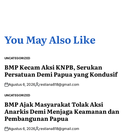
You May Also Like
UNCATEGORIZED
POSTED
IN
BMP Kecam Aksi KNPB, Serukan
Persatuan Demi Papua yang Kondusif
Agustus 6, 2026
restiana818@gmail.com
Posted
by
UNCATEGORIZED
POSTED
IN
BMP Ajak Masyarakat Tolak Aksi
Anarkis Demi Menjaga Keamanan dan
Pembangunan Papua
Agustus 6, 2026
restiana818@gmail.com
Posted