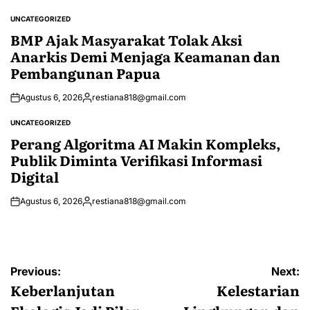
by
UNCATEGORIZED
POSTED
IN
BMP Ajak Masyarakat Tolak Aksi
Anarkis Demi Menjaga Keamanan dan
Pembangunan Papua
Agustus 6, 2026
restiana818@gmail.com
Posted
by
UNCATEGORIZED
POSTED
IN
Perang Algoritma AI Makin Kompleks,
Publik Diminta Verifikasi Informasi
Digital
Agustus 6, 2026
restiana818@gmail.com
Posted
by
Navigasi
Previous:
Next:
pos
Keberlanjutan
Kelestarian