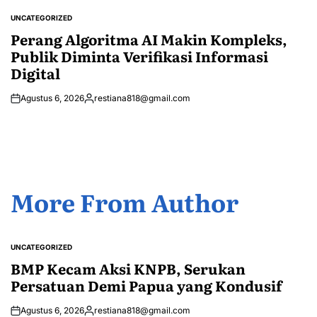
by
UNCATEGORIZED
POSTED
IN
Perang Algoritma AI Makin Kompleks,
Publik Diminta Verifikasi Informasi
Digital
Agustus 6, 2026
restiana818@gmail.com
Posted
by
More From Author
UNCATEGORIZED
POSTED
IN
BMP Kecam Aksi KNPB, Serukan
Persatuan Demi Papua yang Kondusif
Agustus 6, 2026
restiana818@gmail.com
Posted