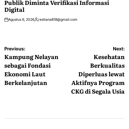
Publik Diminta Verifikasi Informasi
Digital
Agustus 6, 2026
restiana818@gmail.com
Posted
by
Navigasi
Previous:
Next:
pos
Kampung Nelayan
Kesehatan
sebagai Fondasi
Berkualitas
Ekonomi Laut
Diperluas lewat
Berkelanjutan
Aktifnya Program
CKG di Segala Usia