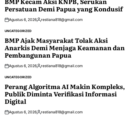
BMP Kecam Aksi KNPB, Serukan
Persatuan Demi Papua yang Kondusif
Agustus 6, 2026
restiana818@gmail.com
Posted
by
UNCATEGORIZED
POSTED
IN
BMP Ajak Masyarakat Tolak Aksi
Anarkis Demi Menjaga Keamanan dan
Pembangunan Papua
Agustus 6, 2026
restiana818@gmail.com
Posted
by
UNCATEGORIZED
POSTED
IN
Perang Algoritma AI Makin Kompleks,
Publik Diminta Verifikasi Informasi
Digital
Agustus 6, 2026
restiana818@gmail.com
Posted
by