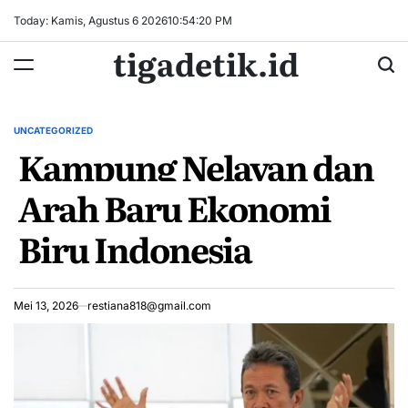
Skip
Today: Kamis, Agustus 6 2026
10
:
54
:
20
PM
to
tigadetik.id
content
UNCATEGORIZED
POSTED
Kampung Nelayan dan
IN
Arah Baru Ekonomi
Biru Indonesia
Mei 13, 2026
restiana818@gmail.com