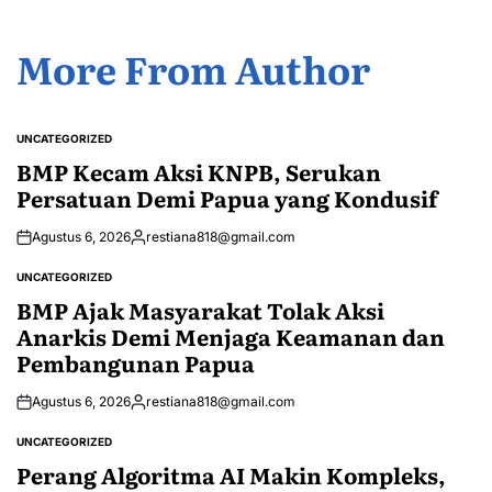
More From Author
UNCATEGORIZED
POSTED
IN
BMP Kecam Aksi KNPB, Serukan
Persatuan Demi Papua yang Kondusif
Agustus 6, 2026
restiana818@gmail.com
Posted
by
UNCATEGORIZED
POSTED
IN
BMP Ajak Masyarakat Tolak Aksi
Anarkis Demi Menjaga Keamanan dan
Pembangunan Papua
Agustus 6, 2026
restiana818@gmail.com
Posted
by
UNCATEGORIZED
POSTED
IN
Perang Algoritma AI Makin Kompleks,