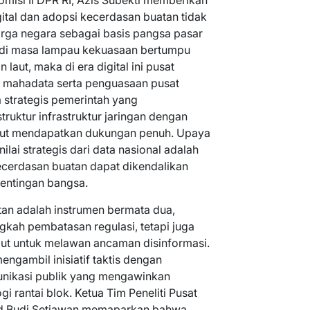
omisi II DPR RI, Azis Subekti memberikan
ital dan adopsi kecerdasan buatan tidak
rga negara sebagai basis pangsa pasar
a di masa lampau kekuasaan bertumpu
aut, maka di era digital ini pusat
n mahadata serta penguasaan pusat
a strategis pemerintah yang
ruktur infrastruktur jaringan dengan
atut mendapatkan dukungan penuh. Upaya
lai strategis dari data nasional adalah
ecerdasan buatan dapat dikendalikan
entingan bangsa.
an adalah instrumen bermata dua,
gkah pembatasan regulasi, tetapi juga
ebut untuk melawan ancaman disinformasi.
engambil inisiatif taktis dengan
nikasi publik yang mengawinkan
 rantai blok. Ketua Tim Peneliti Pusat
mad Budi Setiawan memaparkan bahwa