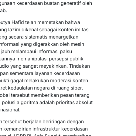
gunaan kecerdasan buatan generatif oleh
ab.
Meutya Hafid telah memetakan bahwa
ang lazim dikenal sebagai konten imitasi
g secara sistematis menargetkan
sinformasi yang digerakkan oleh mesin
g jauh melampaui informasi palsu
annya memanipulasi persepsi publik
 audio yang sangat meyakinkan. Tindakan
tupan sementara layanan kecerdasan
rbukti gagal melakukan moderasi konten
et kedaulatan negara di ruang siber.
lobal tersebut memberikan pesan terang
olusi algoritma adalah prioritas absolut
nasional.
 tersebut berjalan beriringan dengan
 kemandirian infrastruktur kecerdasan