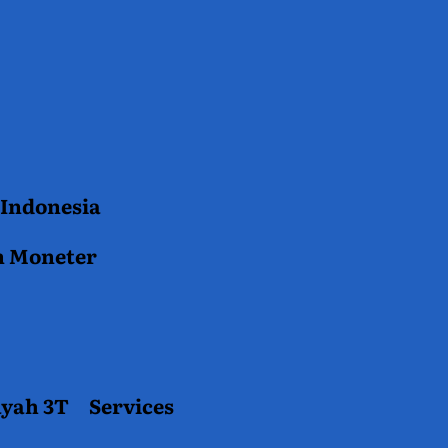
 Indonesia
n Moneter
ayah 3T
Services