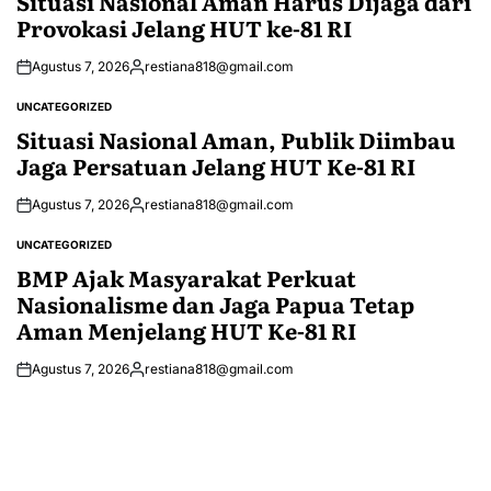
Situasi Nasional Aman Harus Dijaga dari
Provokasi Jelang HUT ke-81 RI
Agustus 7, 2026
restiana818@gmail.com
Posted
by
UNCATEGORIZED
POSTED
IN
Situasi Nasional Aman, Publik Diimbau
Jaga Persatuan Jelang HUT Ke-81 RI
Agustus 7, 2026
restiana818@gmail.com
Posted
by
UNCATEGORIZED
POSTED
IN
BMP Ajak Masyarakat Perkuat
Nasionalisme dan Jaga Papua Tetap
Aman Menjelang HUT Ke-81 RI
Agustus 7, 2026
restiana818@gmail.com
Posted
by