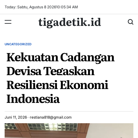
Skip
Today: Sabtu, Agustus 8 2026
10
:
05
:
34
AM
to
tigadetik.id
content
UNCATEGORIZED
POSTED
Kekuatan Cadangan
IN
Devisa Tegaskan
Resiliensi Ekonomi
Indonesia
Juni 11, 2026
restiana818@gmail.com