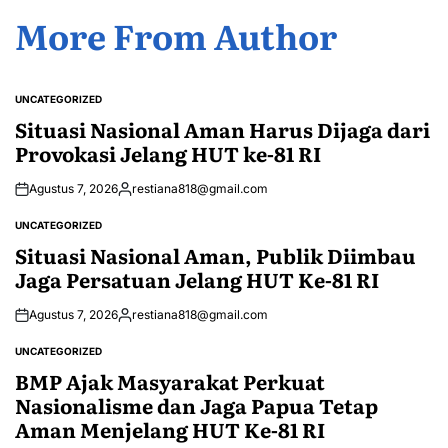
More From Author
UNCATEGORIZED
POSTED
IN
Situasi Nasional Aman Harus Dijaga dari
Provokasi Jelang HUT ke-81 RI
Agustus 7, 2026
restiana818@gmail.com
Posted
by
UNCATEGORIZED
POSTED
IN
Situasi Nasional Aman, Publik Diimbau
Jaga Persatuan Jelang HUT Ke-81 RI
Agustus 7, 2026
restiana818@gmail.com
Posted
by
UNCATEGORIZED
POSTED
IN
BMP Ajak Masyarakat Perkuat
Nasionalisme dan Jaga Papua Tetap
Aman Menjelang HUT Ke-81 RI