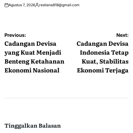
Agustus 7, 2026
restiana818@gmail.com
Posted
by
Navigasi
Previous:
Next:
pos
Cadangan Devisa
Cadangan Devisa
yang Kuat Menjadi
Indonesia Tetap
Benteng Ketahanan
Kuat, Stabilitas
Ekonomi Nasional
Ekonomi Terjaga
Tinggalkan Balasan