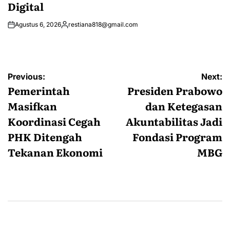
Digital
Agustus 6, 2026
restiana818@gmail.com
Posted
by
Navigasi
Previous:
Next:
pos
Pemerintah
Presiden Prabowo
Masifkan
dan Ketegasan
Koordinasi Cegah
Akuntabilitas Jadi
PHK Ditengah
Fondasi Program
Tekanan Ekonomi
MBG