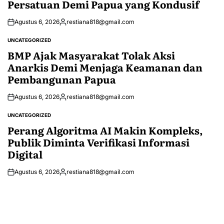
Persatuan Demi Papua yang Kondusif
Agustus 6, 2026
restiana818@gmail.com
Posted
by
UNCATEGORIZED
POSTED
IN
BMP Ajak Masyarakat Tolak Aksi
Anarkis Demi Menjaga Keamanan dan
Pembangunan Papua
Agustus 6, 2026
restiana818@gmail.com
Posted
by
UNCATEGORIZED
POSTED
IN
Perang Algoritma AI Makin Kompleks,
Publik Diminta Verifikasi Informasi
Digital
Agustus 6, 2026
restiana818@gmail.com
Posted
by