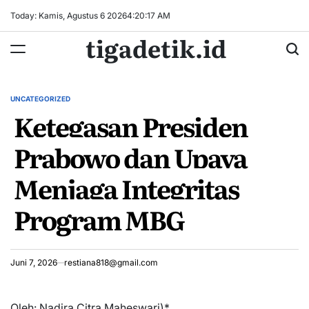
Skip
Today: Kamis, Agustus 6 2026
4
:
20
:
18
AM
to
tigadetik.id
content
UNCATEGORIZED
POSTED
Ketegasan Presiden
IN
Prabowo dan Upaya
Menjaga Integritas
Program MBG
Juni 7, 2026
restiana818@gmail.com
Oleh: Nadira Citra Maheswari)*