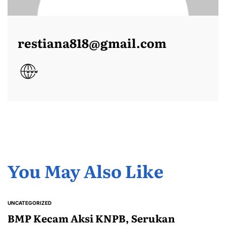
restiana818@gmail.com
You May Also Like
UNCATEGORIZED
POSTED
IN
BMP Kecam Aksi KNPB, Serukan