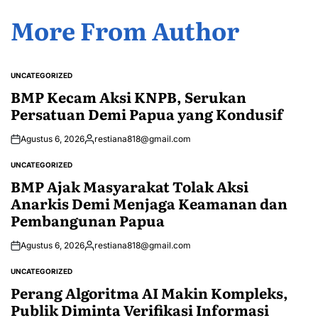
More From Author
UNCATEGORIZED
POSTED
IN
BMP Kecam Aksi KNPB, Serukan
Persatuan Demi Papua yang Kondusif
Agustus 6, 2026
restiana818@gmail.com
Posted
by
UNCATEGORIZED
POSTED
IN
BMP Ajak Masyarakat Tolak Aksi
Anarkis Demi Menjaga Keamanan dan
Pembangunan Papua
Agustus 6, 2026
restiana818@gmail.com
Posted
by
UNCATEGORIZED
POSTED
IN
Perang Algoritma AI Makin Kompleks,
Publik Diminta Verifikasi Informasi