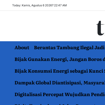
Skip
Today: Kamis, Agustus 6 2026
7
:
22
:
48
AM
to
content
About
Berantas Tambang Ilegal Ja
Bijak Gunakan Energi, Jangan Boros 
Bijak Konsumsi Energi sebagai Kunci 
Dampak Global Diantisipasi, Masyar
Digitalisasi Percepat Wujudkan Pend