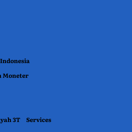
 Indonesia
n Moneter
ayah 3T
Services