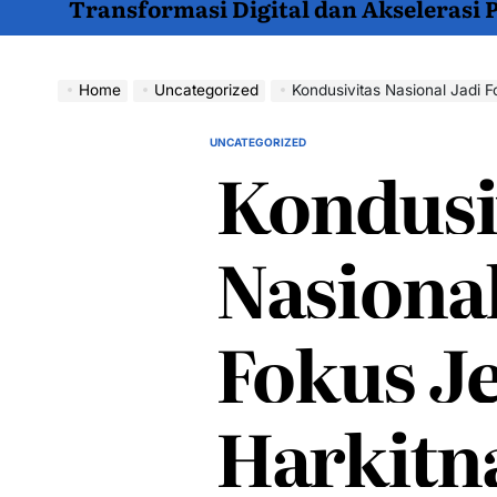
Transformasi Digital dan Akselerasi
Home
Uncategorized
Kondusivitas Nasional Jadi Fo
UNCATEGORIZED
POSTED
Kondusi
IN
Nasional
Fokus J
Harkitn