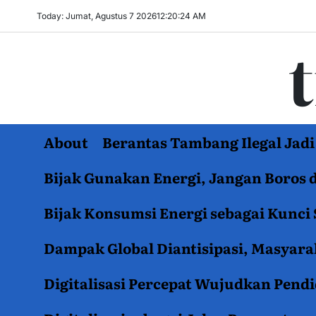
Skip
Today: Jumat, Agustus 7 2026
12
:
20
:
25
AM
to
content
About
Berantas Tambang Ilegal Ja
Bijak Gunakan Energi, Jangan Boros 
Bijak Konsumsi Energi sebagai Kunci 
Dampak Global Diantisipasi, Masyar
Digitalisasi Percepat Wujudkan Pend