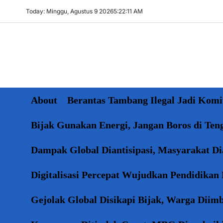
Skip
Today: Minggu, Agustus 9 2026
5
:
22
:
11
AM
to
content
About
Berantas Tambang Ilegal Jadi Kom
Bijak Gunakan Energi, Jangan Boros di Ten
Dampak Global Diantisipasi, Masyarakat 
Digitalisasi Percepat Wujudkan Pendidikan
Gejolak Global Disikapi Bijak, Warga Dii