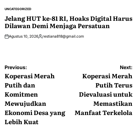
Posted
by
UNCATEGORIZED
POSTED
IN
Jelang HUT ke-81 RI, Hoaks Digital Harus
Dilawan Demi Menjaga Persatuan
Agustus 10, 2026
restiana818@gmail.com
Posted
by
Navigasi
Previous:
Next:
pos
Koperasi Merah
Koperasi Merah
Putih dan
Putih Terus
Komitmen
Dievaluasi untuk
Mewujudkan
Memastikan
Ekonomi Desa yang
Manfaat Terkelola
Lebih Kuat