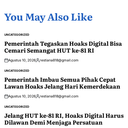
You May Also Like
UNCATEGORIZED
POSTED
IN
Pemerintah Tegaskan Hoaks Digital Bisa
Cemari Semangat HUT ke-81 RI
Agustus 10, 2026
restiana818@gmail.com
Posted
by
UNCATEGORIZED
POSTED
IN
Pemerintah Imbau Semua Pihak Cepat
Lawan Hoaks Jelang Hari Kemerdekaan
Agustus 10, 2026
restiana818@gmail.com
Posted
by
UNCATEGORIZED
POSTED
IN
Jelang HUT ke-81 RI, Hoaks Digital Harus
Dilawan Demi Menjaga Persatuan