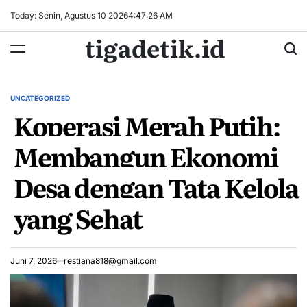
Skip
Today: Senin, Agustus 10 2026
4
:
47
:
26
AM
to
tigadetik.id
content
UNCATEGORIZED
POSTED
Koperasi Merah Putih:
IN
Membangun Ekonomi
Desa dengan Tata Kelola
yang Sehat
Juni 7, 2026
restiana818@gmail.com