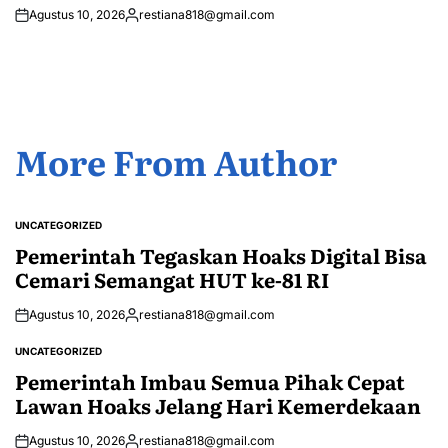
Agustus 10, 2026
restiana818@gmail.com
Posted
by
More From Author
UNCATEGORIZED
POSTED
IN
Pemerintah Tegaskan Hoaks Digital Bisa
Cemari Semangat HUT ke-81 RI
Agustus 10, 2026
restiana818@gmail.com
Posted
by
UNCATEGORIZED
POSTED
IN
Pemerintah Imbau Semua Pihak Cepat
Lawan Hoaks Jelang Hari Kemerdekaan
Agustus 10, 2026
restiana818@gmail.com