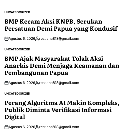
UNCATEGORIZED
POSTED
IN
BMP Kecam Aksi KNPB, Serukan
Persatuan Demi Papua yang Kondusif
Agustus 6, 2026
restiana818@gmail.com
Posted
by
UNCATEGORIZED
POSTED
IN
BMP Ajak Masyarakat Tolak Aksi
Anarkis Demi Menjaga Keamanan dan
Pembangunan Papua
Agustus 6, 2026
restiana818@gmail.com
Posted
by
UNCATEGORIZED
POSTED
IN
Perang Algoritma AI Makin Kompleks,
Publik Diminta Verifikasi Informasi
Digital
Agustus 6, 2026
restiana818@gmail.com
Posted