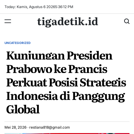
Skip
Today: Kamis, Agustus 6 2026
5
:
36
:
13
PM
to
tigadetik.id
content
UNCATEGORIZED
POSTED
Kunjungan Presiden
IN
Prabowo ke Prancis
Perkuat Posisi Strategis
Indonesia di Panggung
Global
Mei 28, 2026
restiana818@gmail.com