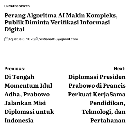
by
UNCATEGORIZED
POSTED
IN
Perang Algoritma AI Makin Kompleks,
Publik Diminta Verifikasi Informasi
Digital
Agustus 6, 2026
restiana818@gmail.com
Posted
by
Navigasi
Previous:
Next:
pos
Di Tengah
Diplomasi Presiden
Momentum Idul
Prabowo di Prancis
Adha, Prabowo
Perkuat KerjaSama
Jalankan Misi
Pendidikan,
Diplomasi untuk
Teknologi, dan
Indonesia
Pertahanan