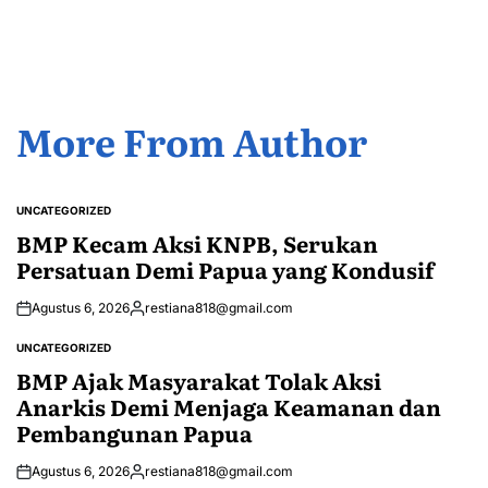
by
More From Author
UNCATEGORIZED
POSTED
IN
BMP Kecam Aksi KNPB, Serukan
Persatuan Demi Papua yang Kondusif
Agustus 6, 2026
restiana818@gmail.com
Posted
by
UNCATEGORIZED
POSTED
IN
BMP Ajak Masyarakat Tolak Aksi
Anarkis Demi Menjaga Keamanan dan
Pembangunan Papua
Agustus 6, 2026
restiana818@gmail.com
Posted