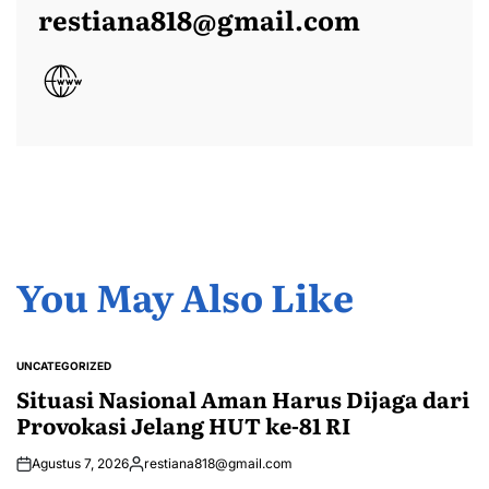
restiana818@gmail.com
You May Also Like
UNCATEGORIZED
POSTED
IN
Situasi Nasional Aman Harus Dijaga dari
Provokasi Jelang HUT ke-81 RI
Agustus 7, 2026
restiana818@gmail.com
Posted