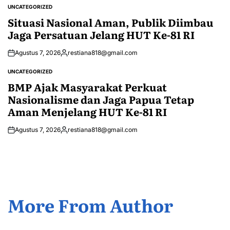
by
UNCATEGORIZED
POSTED
IN
Situasi Nasional Aman, Publik Diimbau
Jaga Persatuan Jelang HUT Ke-81 RI
Agustus 7, 2026
restiana818@gmail.com
Posted
by
UNCATEGORIZED
POSTED
IN
BMP Ajak Masyarakat Perkuat
Nasionalisme dan Jaga Papua Tetap
Aman Menjelang HUT Ke-81 RI
Agustus 7, 2026
restiana818@gmail.com
Posted
by
More From Author