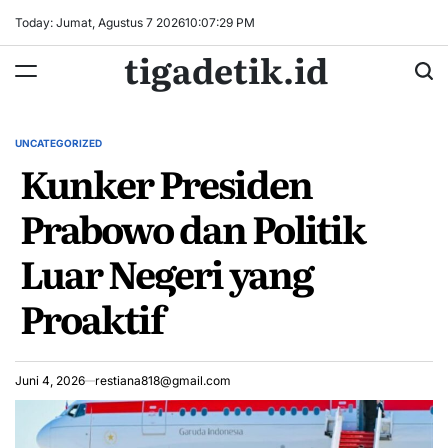
Skip
Today: Jumat, Agustus 7 2026
10
:
07
:
30
PM
to
tigadetik.id
content
UNCATEGORIZED
POSTED
Kunker Presiden
IN
Prabowo dan Politik
Luar Negeri yang
Proaktif
Juni 4, 2026
restiana818@gmail.com