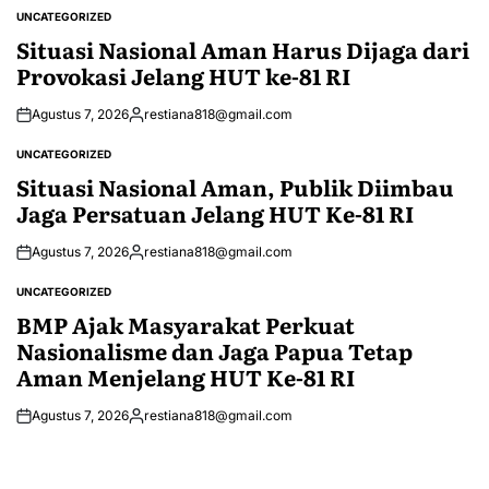
UNCATEGORIZED
POSTED
IN
Situasi Nasional Aman Harus Dijaga dari
Provokasi Jelang HUT ke-81 RI
Agustus 7, 2026
restiana818@gmail.com
Posted
by
UNCATEGORIZED
POSTED
IN
Situasi Nasional Aman, Publik Diimbau
Jaga Persatuan Jelang HUT Ke-81 RI
Agustus 7, 2026
restiana818@gmail.com
Posted
by
UNCATEGORIZED
POSTED
IN
BMP Ajak Masyarakat Perkuat
Nasionalisme dan Jaga Papua Tetap
Aman Menjelang HUT Ke-81 RI
Agustus 7, 2026
restiana818@gmail.com
Posted
by