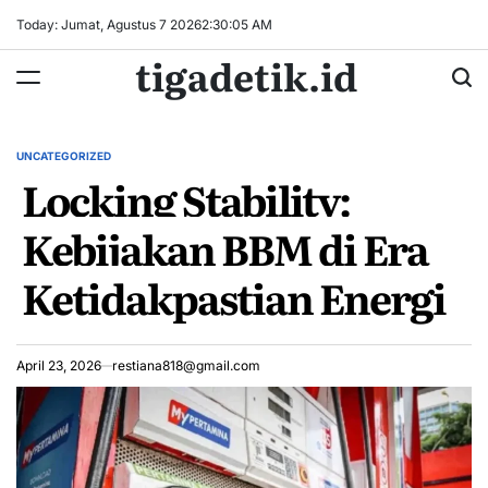
Skip
Today: Jumat, Agustus 7 2026
2
:
30
:
05
AM
to
tigadetik.id
content
UNCATEGORIZED
POSTED
Locking Stability:
IN
Kebijakan BBM di Era
Ketidakpastian Energi
April 23, 2026
restiana818@gmail.com