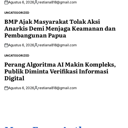
Agustus 6, 2026
restiana818@gmail.com
Posted
by
UNCATEGORIZED
POSTED
IN
BMP Ajak Masyarakat Tolak Aksi
Anarkis Demi Menjaga Keamanan dan
Pembangunan Papua
Agustus 6, 2026
restiana818@gmail.com
Posted
by
UNCATEGORIZED
POSTED
IN
Perang Algoritma AI Makin Kompleks,
Publik Diminta Verifikasi Informasi
Digital
Agustus 6, 2026
restiana818@gmail.com
Posted
by