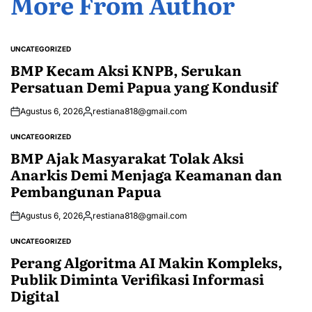
More From Author
UNCATEGORIZED
POSTED
IN
BMP Kecam Aksi KNPB, Serukan
Persatuan Demi Papua yang Kondusif
Agustus 6, 2026
restiana818@gmail.com
Posted
by
UNCATEGORIZED
POSTED
IN
BMP Ajak Masyarakat Tolak Aksi
Anarkis Demi Menjaga Keamanan dan
Pembangunan Papua
Agustus 6, 2026
restiana818@gmail.com
Posted
by
UNCATEGORIZED
POSTED
IN
Perang Algoritma AI Makin Kompleks,
Publik Diminta Verifikasi Informasi
Digital