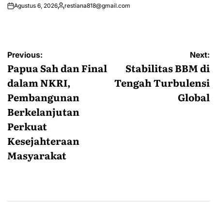
Agustus 6, 2026
restiana818@gmail.com
Posted
by
Navigasi
Previous:
Next:
pos
Papua Sah dan Final
Stabilitas BBM di
dalam NKRI,
Tengah Turbulensi
Pembangunan
Global
Berkelanjutan
Perkuat
Kesejahteraan
Masyarakat