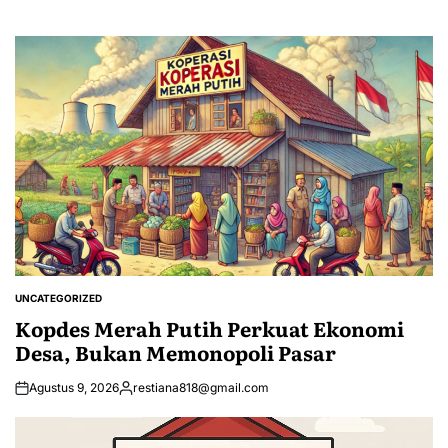
UNCATEGORIZED
POSTED
IN
Kopdes Merah Putih Perkuat Ekonomi
Desa, Bukan Memonopoli Pasar
Agustus 9, 2026
restiana818@gmail.com
Posted
by