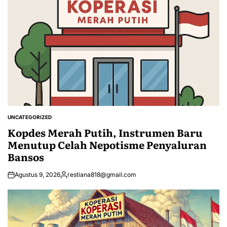
UNCATEGORIZED
POSTED
IN
Kopdes Merah Putih, Instrumen Baru
Menutup Celah Nepotisme Penyaluran
Bansos
Agustus 9, 2026
restiana818@gmail.com
Posted
by