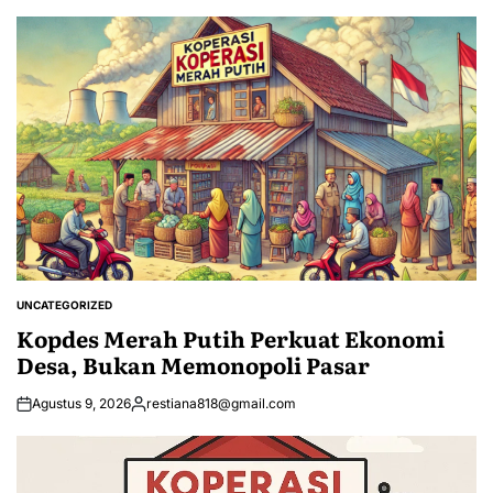
UNCATEGORIZED
POSTED
IN
Kopdes Merah Putih Perkuat Ekonomi
Desa, Bukan Memonopoli Pasar
Agustus 9, 2026
restiana818@gmail.com
Posted
by