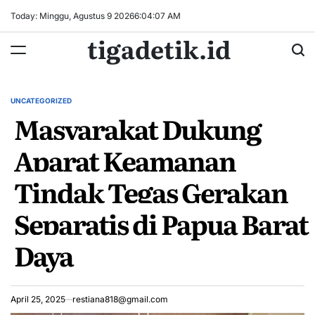
Skip
Today: Minggu, Agustus 9 2026
6
:
04
:
08
AM
to
tigadetik.id
content
UNCATEGORIZED
POSTED
Masyarakat Dukung
IN
Aparat Keamanan
Tindak Tegas Gerakan
Separatis di Papua Barat
Daya
April 25, 2025
restiana818@gmail.com