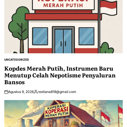
UNCATEGORIZED
POSTED
IN
Kopdes Merah Putih, Instrumen Baru
Menutup Celah Nepotisme Penyaluran
Bansos
Agustus 9, 2026
restiana818@gmail.com
Posted
by