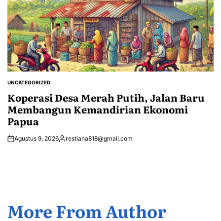
UNCATEGORIZED
POSTED
IN
Koperasi Desa Merah Putih, Jalan Baru
Membangun Kemandirian Ekonomi
Papua
Agustus 9, 2026
restiana818@gmail.com
Posted
by
More From Author