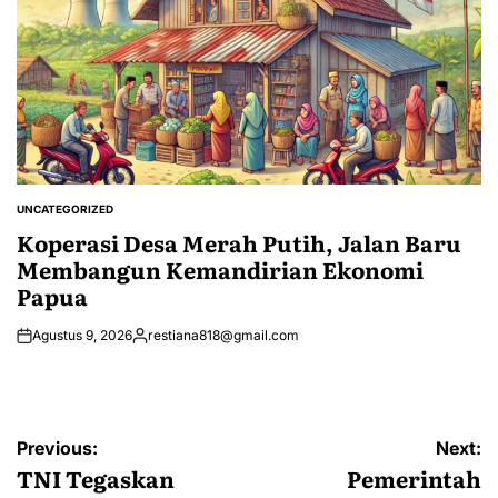
UNCATEGORIZED
POSTED
IN
Koperasi Desa Merah Putih, Jalan Baru
Membangun Kemandirian Ekonomi
Papua
Agustus 9, 2026
restiana818@gmail.com
Posted
by
Navigasi
Previous:
Next:
pos
TNI Tegaskan
Pemerintah