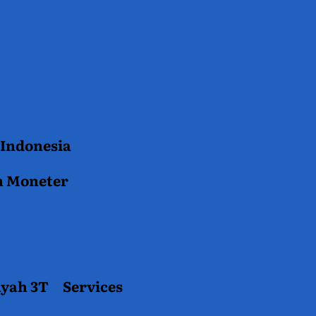
 Indonesia
n Moneter
ayah 3T
Services