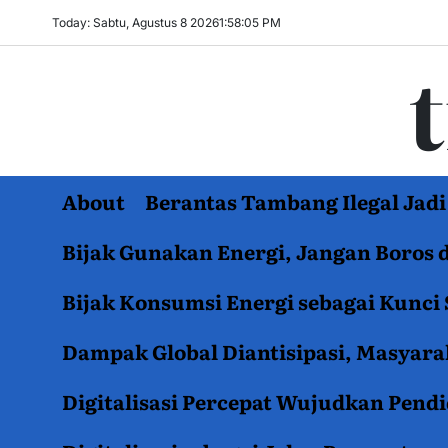
Skip
Today: Sabtu, Agustus 8 2026
1
:
58
:
06
PM
to
content
About
Berantas Tambang Ilegal Ja
Bijak Gunakan Energi, Jangan Boros 
Bijak Konsumsi Energi sebagai Kunci 
Dampak Global Diantisipasi, Masyar
Digitalisasi Percepat Wujudkan Pend