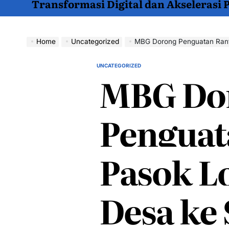
Transformasi Digital dan Akselerasi
Home
Uncategorized
MBG Dorong Penguatan Ranta
UNCATEGORIZED
POSTED
MBG Do
IN
Penguat
Pasok Lo
Desa ke