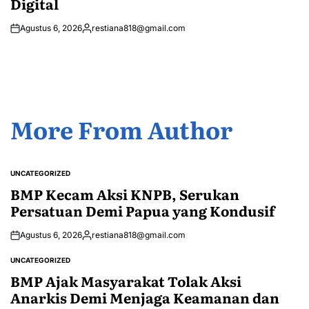
Digital
Agustus 6, 2026
restiana818@gmail.com
Posted
by
More From Author
UNCATEGORIZED
POSTED
IN
BMP Kecam Aksi KNPB, Serukan
Persatuan Demi Papua yang Kondusif
Agustus 6, 2026
restiana818@gmail.com
Posted
by
UNCATEGORIZED
POSTED
IN
BMP Ajak Masyarakat Tolak Aksi
Anarkis Demi Menjaga Keamanan dan