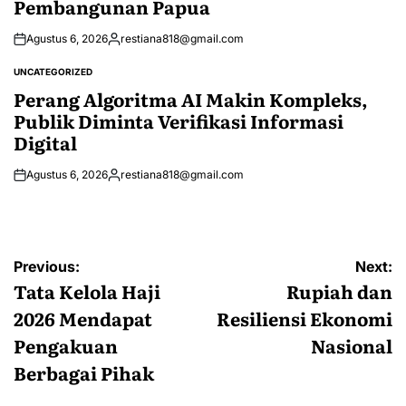
Pembangunan Papua
Agustus 6, 2026
restiana818@gmail.com
Posted
by
UNCATEGORIZED
POSTED
IN
Perang Algoritma AI Makin Kompleks,
Publik Diminta Verifikasi Informasi
Digital
Agustus 6, 2026
restiana818@gmail.com
Posted
by
Navigasi
Previous:
Next:
pos
Tata Kelola Haji
Rupiah dan
2026 Mendapat
Resiliensi Ekonomi
Pengakuan
Nasional
Berbagai Pihak