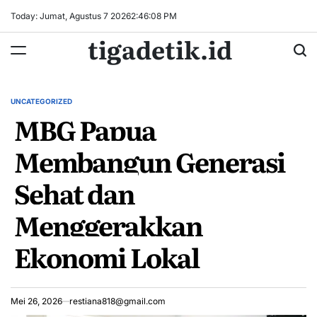
Skip
Today: Jumat, Agustus 7 2026
2
:
46
:
08
PM
to
tigadetik.id
content
UNCATEGORIZED
POSTED
MBG Papua
IN
Membangun Generasi
Sehat dan
Menggerakkan
Ekonomi Lokal
Mei 26, 2026
restiana818@gmail.com