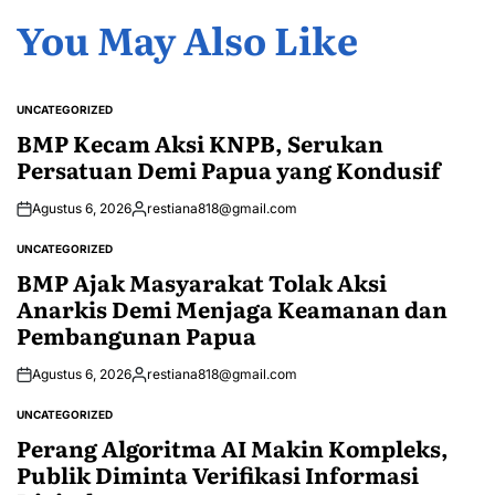
You May Also Like
UNCATEGORIZED
POSTED
IN
BMP Kecam Aksi KNPB, Serukan
Persatuan Demi Papua yang Kondusif
Agustus 6, 2026
restiana818@gmail.com
Posted
by
UNCATEGORIZED
POSTED
IN
BMP Ajak Masyarakat Tolak Aksi
Anarkis Demi Menjaga Keamanan dan
Pembangunan Papua
Agustus 6, 2026
restiana818@gmail.com
Posted
by
UNCATEGORIZED
POSTED
IN
Perang Algoritma AI Makin Kompleks,
Publik Diminta Verifikasi Informasi