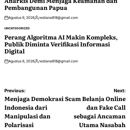
Anarkis Demi Menjaga Keamanan dan
Pembangunan Papua
Agustus 6, 2026
restiana818@gmail.com
Posted
by
UNCATEGORIZED
POSTED
IN
Perang Algoritma AI Makin Kompleks,
Publik Diminta Verifikasi Informasi
Digital
Agustus 6, 2026
restiana818@gmail.com
Posted
by
Navigasi
Previous:
Next:
pos
Menjaga Demokrasi
Scam Belanja Online
Indonesia dari
dan Fake Call
Manipulasi dan
sebagai Ancaman
Polarisasi
Utama Nasabah