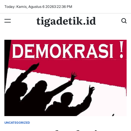
Skip
Today: Kamis, Agustus 6 2026
3
:
22
:
36
PM
to
tigadetik.id
content
UNCATEGORIZED
POSTED
IN