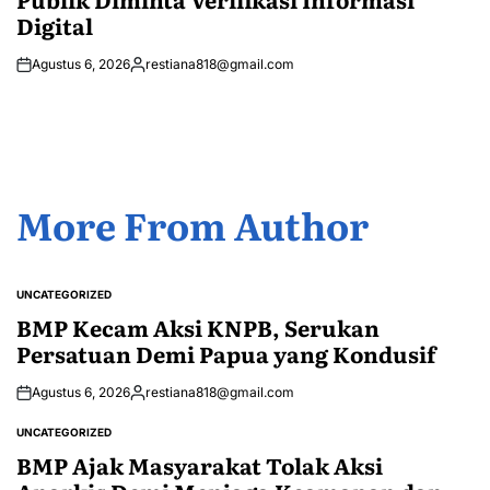
Digital
Agustus 6, 2026
restiana818@gmail.com
Posted
by
More From Author
UNCATEGORIZED
POSTED
IN
BMP Kecam Aksi KNPB, Serukan
Persatuan Demi Papua yang Kondusif
Agustus 6, 2026
restiana818@gmail.com
Posted
by
UNCATEGORIZED
POSTED
IN
BMP Ajak Masyarakat Tolak Aksi