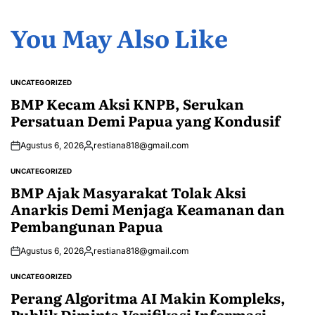
You May Also Like
UNCATEGORIZED
POSTED
IN
BMP Kecam Aksi KNPB, Serukan
Persatuan Demi Papua yang Kondusif
Agustus 6, 2026
restiana818@gmail.com
Posted
by
UNCATEGORIZED
POSTED
IN
BMP Ajak Masyarakat Tolak Aksi
Anarkis Demi Menjaga Keamanan dan
Pembangunan Papua
Agustus 6, 2026
restiana818@gmail.com
Posted
by
UNCATEGORIZED
POSTED
IN
Perang Algoritma AI Makin Kompleks,
Publik Diminta Verifikasi Informasi