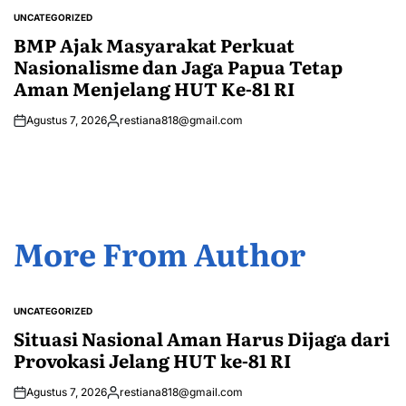
by
UNCATEGORIZED
POSTED
IN
BMP Ajak Masyarakat Perkuat
Nasionalisme dan Jaga Papua Tetap
Aman Menjelang HUT Ke-81 RI
Agustus 7, 2026
restiana818@gmail.com
Posted
by
More From Author
UNCATEGORIZED
POSTED
IN
Situasi Nasional Aman Harus Dijaga dari
Provokasi Jelang HUT ke-81 RI
Agustus 7, 2026
restiana818@gmail.com
Posted