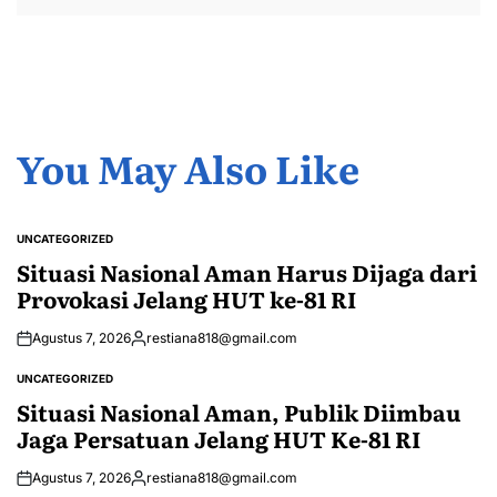
You May Also Like
UNCATEGORIZED
POSTED
IN
Situasi Nasional Aman Harus Dijaga dari
Provokasi Jelang HUT ke-81 RI
Agustus 7, 2026
restiana818@gmail.com
Posted
by
UNCATEGORIZED
POSTED
IN
Situasi Nasional Aman, Publik Diimbau
Jaga Persatuan Jelang HUT Ke-81 RI
Agustus 7, 2026
restiana818@gmail.com
Posted