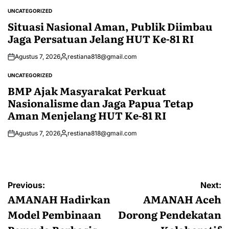
by
UNCATEGORIZED
POSTED
IN
Situasi Nasional Aman, Publik Diimbau
Jaga Persatuan Jelang HUT Ke-81 RI
Agustus 7, 2026
restiana818@gmail.com
Posted
by
UNCATEGORIZED
POSTED
IN
BMP Ajak Masyarakat Perkuat
Nasionalisme dan Jaga Papua Tetap
Aman Menjelang HUT Ke-81 RI
Agustus 7, 2026
restiana818@gmail.com
Posted
by
Navigasi
Previous:
Next:
pos
AMANAH Hadirkan
AMANAH Aceh
Model Pembinaan
Dorong Pendekatan