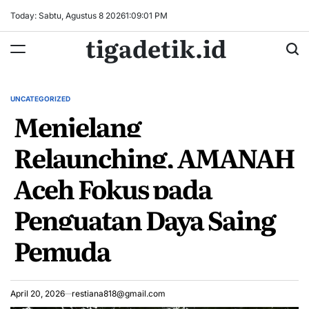
Skip
Today: Sabtu, Agustus 8 2026
1
:
09
:
02
PM
to
tigadetik.id
content
UNCATEGORIZED
POSTED
Menjelang
IN
Relaunching, AMANAH
Aceh Fokus pada
Penguatan Daya Saing
Pemuda
April 20, 2026
restiana818@gmail.com