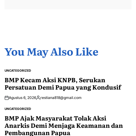
You May Also Like
UNCATEGORIZED
POSTED
IN
BMP Kecam Aksi KNPB, Serukan
Persatuan Demi Papua yang Kondusif
Agustus 6, 2026
restiana818@gmail.com
Posted
by
UNCATEGORIZED
POSTED
IN
BMP Ajak Masyarakat Tolak Aksi
Anarkis Demi Menjaga Keamanan dan
Pembangunan Papua