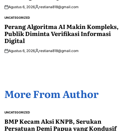
Agustus 6, 2026
restiana818@gmail.com
Posted
by
UNCATEGORIZED
POSTED
IN
Perang Algoritma AI Makin Kompleks,
Publik Diminta Verifikasi Informasi
Digital
Agustus 6, 2026
restiana818@gmail.com
Posted
by
More From Author
UNCATEGORIZED
POSTED
IN
BMP Kecam Aksi KNPB, Serukan
Persatuan Demi Papua yang Kondusif