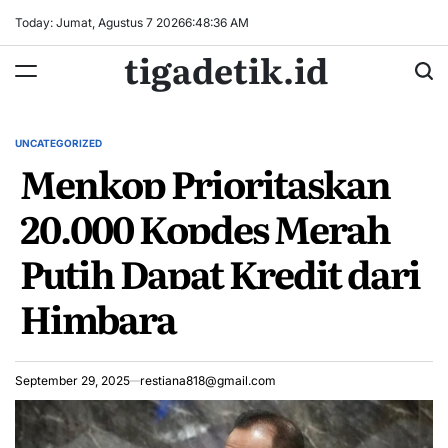
Skip
Today: Jumat, Agustus 7 2026
6
:
48
:
37
AM
to
tigadetik.id
content
UNCATEGORIZED
POSTED
Menkop Prioritaskan
IN
20.000 Kopdes Merah
Putih Dapat Kredit dari
Himbara
September 29, 2025
restiana818@gmail.com