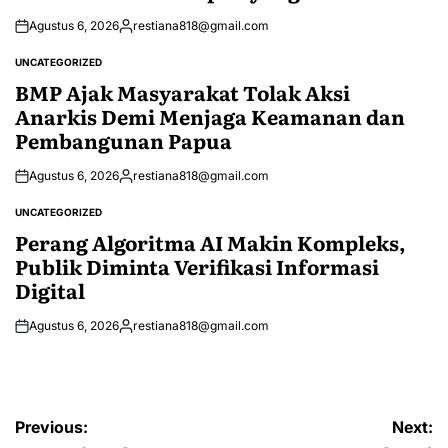
Agustus 6, 2026
restiana818@gmail.com
Posted
by
UNCATEGORIZED
POSTED
IN
BMP Ajak Masyarakat Tolak Aksi
Anarkis Demi Menjaga Keamanan dan
Pembangunan Papua
Agustus 6, 2026
restiana818@gmail.com
Posted
by
UNCATEGORIZED
POSTED
IN
Perang Algoritma AI Makin Kompleks,
Publik Diminta Verifikasi Informasi
Digital
Agustus 6, 2026
restiana818@gmail.com
Posted
by
Navigasi
Previous:
Next: