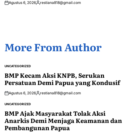
Agustus 6, 2026
restiana818@gmail.com
Posted
by
More From Author
UNCATEGORIZED
POSTED
IN
BMP Kecam Aksi KNPB, Serukan
Persatuan Demi Papua yang Kondusif
Agustus 6, 2026
restiana818@gmail.com
Posted
by
UNCATEGORIZED
POSTED
IN
BMP Ajak Masyarakat Tolak Aksi
Anarkis Demi Menjaga Keamanan dan
Pembangunan Papua