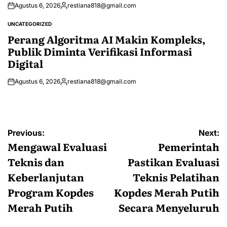
Agustus 6, 2026
restiana818@gmail.com
Posted
by
UNCATEGORIZED
POSTED
IN
Perang Algoritma AI Makin Kompleks,
Publik Diminta Verifikasi Informasi
Digital
Agustus 6, 2026
restiana818@gmail.com
Posted
by
Navigasi
Previous:
Next:
pos
Mengawal Evaluasi
Pemerintah
Teknis dan
Pastikan Evaluasi
Keberlanjutan
Teknis Pelatihan
Program Kopdes
Kopdes Merah Putih
Merah Putih
Secara Menyeluruh