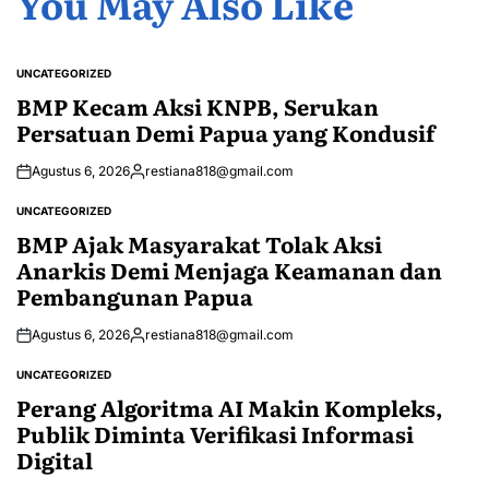
You May Also Like
UNCATEGORIZED
POSTED
IN
BMP Kecam Aksi KNPB, Serukan
Persatuan Demi Papua yang Kondusif
Agustus 6, 2026
restiana818@gmail.com
Posted
by
UNCATEGORIZED
POSTED
IN
BMP Ajak Masyarakat Tolak Aksi
Anarkis Demi Menjaga Keamanan dan
Pembangunan Papua
Agustus 6, 2026
restiana818@gmail.com
Posted
by
UNCATEGORIZED
POSTED
IN
Perang Algoritma AI Makin Kompleks,
Publik Diminta Verifikasi Informasi
Digital