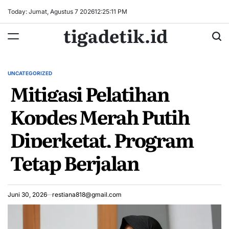
Skip
Today: Jumat, Agustus 7 2026
12
:
25
:
12
PM
to
tigadetik.id
content
UNCATEGORIZED
POSTED
Mitigasi Pelatihan
IN
Kopdes Merah Putih
Diperketat, Program
Tetap Berjalan
Juni 30, 2026
restiana818@gmail.com