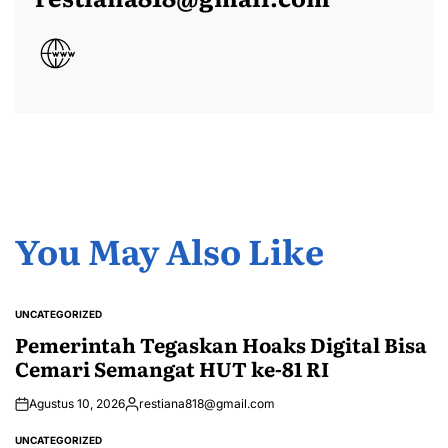
You May Also Like
UNCATEGORIZED
POSTED
IN
Pemerintah Tegaskan Hoaks Digital Bisa
Cemari Semangat HUT ke-81 RI
Agustus 10, 2026
restiana818@gmail.com
Posted
by
UNCATEGORIZED
POSTED