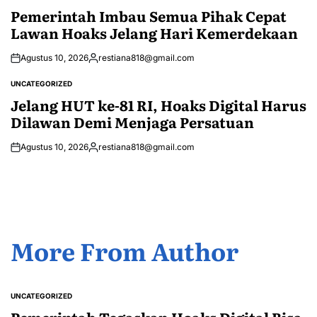
IN
Pemerintah Imbau Semua Pihak Cepat
Lawan Hoaks Jelang Hari Kemerdekaan
Agustus 10, 2026
restiana818@gmail.com
Posted
by
UNCATEGORIZED
POSTED
IN
Jelang HUT ke-81 RI, Hoaks Digital Harus
Dilawan Demi Menjaga Persatuan
Agustus 10, 2026
restiana818@gmail.com
Posted
by
More From Author
UNCATEGORIZED
POSTED
IN
Pemerintah Tegaskan Hoaks Digital Bisa