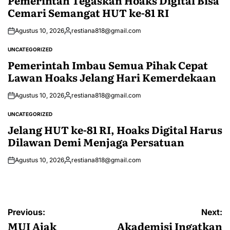
Cemari Semangat HUT ke-81 RI
Agustus 10, 2026
restiana818@gmail.com
Posted
by
UNCATEGORIZED
POSTED
IN
Pemerintah Imbau Semua Pihak Cepat
Lawan Hoaks Jelang Hari Kemerdekaan
Agustus 10, 2026
restiana818@gmail.com
Posted
by
UNCATEGORIZED
POSTED
IN
Jelang HUT ke-81 RI, Hoaks Digital Harus
Dilawan Demi Menjaga Persatuan
Agustus 10, 2026
restiana818@gmail.com
Posted
by
Navigasi
Previous:
Next:
pos
MUI Ajak
Akademisi Ingatkan