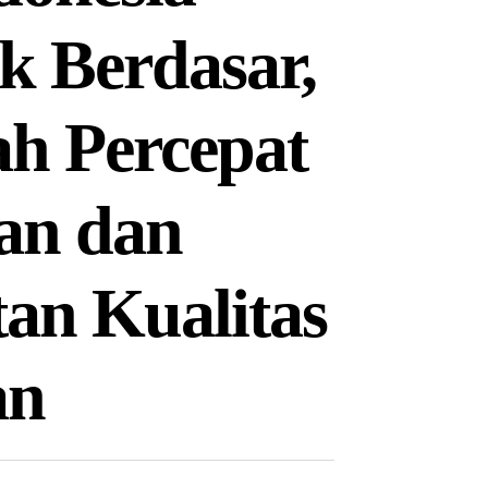
k Berdasar,
h Percepat
an dan
an Kualitas
an