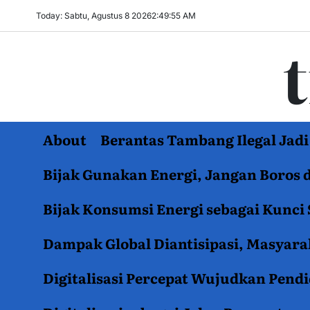
Skip
Today: Sabtu, Agustus 8 2026
2
:
49
:
56
AM
to
content
About
Berantas Tambang Ilegal Ja
Bijak Gunakan Energi, Jangan Boros 
Bijak Konsumsi Energi sebagai Kunci 
Dampak Global Diantisipasi, Masyar
Digitalisasi Percepat Wujudkan Pend