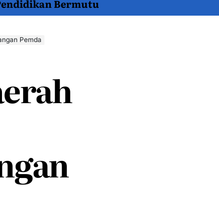
 Pendidikan Bermutu
nangan Pemda
aerah
ngan