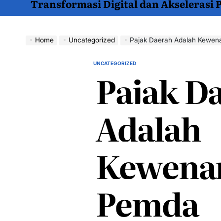
Transformasi Digital dan Akselerasi
Home
Uncategorized
Pajak Daerah Adalah Kewe
UNCATEGORIZED
POSTED
Pajak D
IN
Adalah
Kewena
Pemda