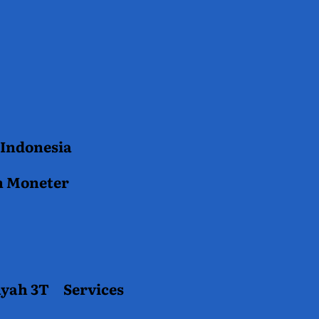
 Indonesia
n Moneter
ayah 3T
Services