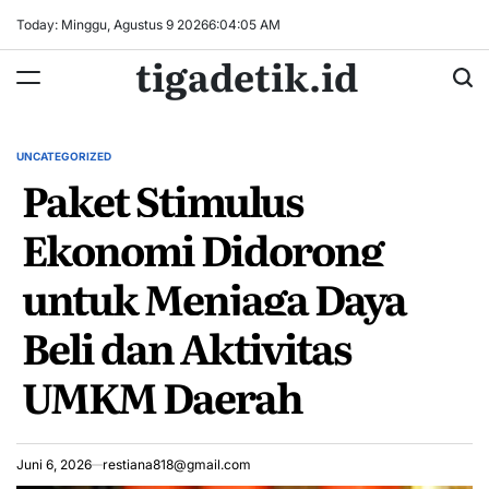
Skip
Today: Minggu, Agustus 9 2026
6
:
04
:
06
AM
to
tigadetik.id
content
UNCATEGORIZED
POSTED
Paket Stimulus
IN
Ekonomi Didorong
untuk Menjaga Daya
Beli dan Aktivitas
UMKM Daerah
Juni 6, 2026
restiana818@gmail.com