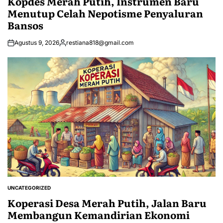
Kopdes Merah Putih, Instrumen Baru
Menutup Celah Nepotisme Penyaluran
Bansos
Agustus 9, 2026
restiana818@gmail.com
Posted
by
UNCATEGORIZED
POSTED
IN
Koperasi Desa Merah Putih, Jalan Baru
Membangun Kemandirian Ekonomi