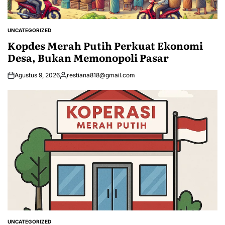
UNCATEGORIZED
POSTED
IN
Kopdes Merah Putih Perkuat Ekonomi
Desa, Bukan Memonopoli Pasar
Agustus 9, 2026
restiana818@gmail.com
Posted
by
UNCATEGORIZED
POSTED