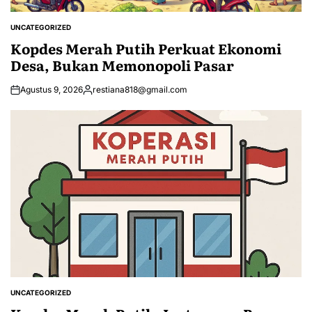
UNCATEGORIZED
POSTED
IN
Kopdes Merah Putih Perkuat Ekonomi
Desa, Bukan Memonopoli Pasar
Agustus 9, 2026
restiana818@gmail.com
Posted
by
UNCATEGORIZED
POSTED
IN