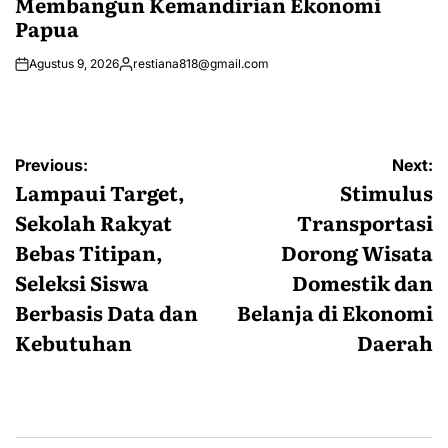
Membangun Kemandirian Ekonomi
Papua
Agustus 9, 2026
restiana818@gmail.com
Posted
by
Navigasi
Previous:
Next:
pos
Lampaui Target,
Stimulus
Sekolah Rakyat
Transportasi
Bebas Titipan,
Dorong Wisata
Seleksi Siswa
Domestik dan
Berbasis Data dan
Belanja di Ekonomi
Kebutuhan
Daerah