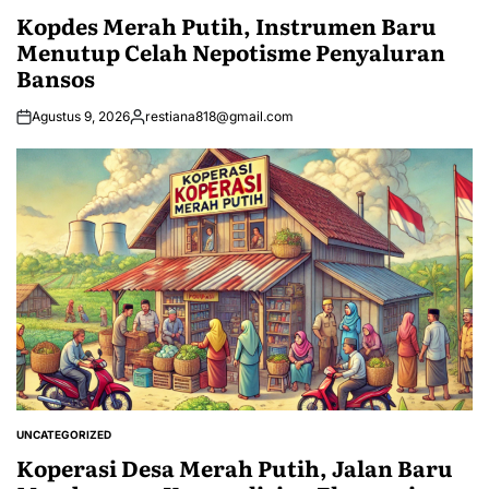
IN
Kopdes Merah Putih, Instrumen Baru
Menutup Celah Nepotisme Penyaluran
Bansos
Agustus 9, 2026
restiana818@gmail.com
Posted
by
UNCATEGORIZED
POSTED
IN
Koperasi Desa Merah Putih, Jalan Baru