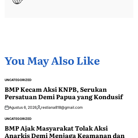
You May Also Like
UNCATEGORIZED
POSTED
IN
BMP Kecam Aksi KNPB, Serukan
Persatuan Demi Papua yang Kondusif
Agustus 6, 2026
restiana818@gmail.com
Posted
by
UNCATEGORIZED
POSTED
IN
BMP Ajak Masyarakat Tolak Aksi
Anarkis Demi Menjaga Keamanan dan