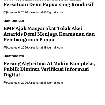
Persatuan Demi Papua yang Kondusif
Agustus 6, 2026
restiana818@gmail.com
Posted
by
UNCATEGORIZED
POSTED
IN
BMP Ajak Masyarakat Tolak Aksi
Anarkis Demi Menjaga Keamanan dan
Pembangunan Papua
Agustus 6, 2026
restiana818@gmail.com
Posted
by
UNCATEGORIZED
POSTED
IN
Perang Algoritma AI Makin Kompleks,
Publik Diminta Verifikasi Informasi
Digital
Agustus 6, 2026
restiana818@gmail.com
Posted
by