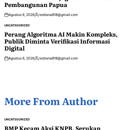
Pembangunan Papua
Agustus 6, 2026
restiana818@gmail.com
Posted
by
UNCATEGORIZED
POSTED
IN
Perang Algoritma AI Makin Kompleks,
Publik Diminta Verifikasi Informasi
Digital
Agustus 6, 2026
restiana818@gmail.com
Posted
by
More From Author
UNCATEGORIZED
POSTED
IN
BMP Kecam Aksi KNPB, Serukan