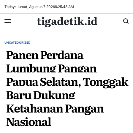
Skip
Today: Jumat, Agustus 7 2026
9
:
25
:
49
AM
to
tigadetik.id
content
UNCATEGORIZED
POSTED
Panen Perdana
IN
Lumbung Pangan
Papua Selatan, Tonggak
Baru Dukung
Ketahanan Pangan
Nasional