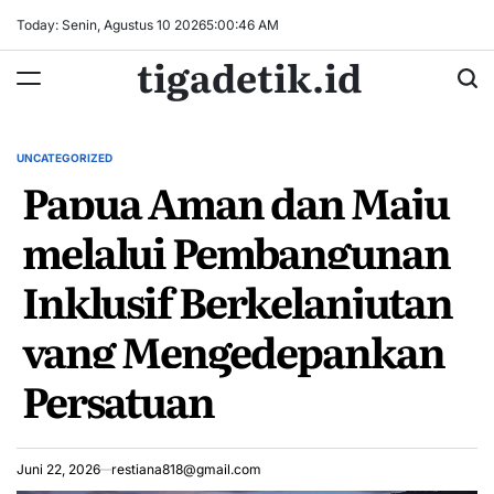
Skip
Today: Senin, Agustus 10 2026
5
:
00
:
47
AM
to
tigadetik.id
content
UNCATEGORIZED
POSTED
Papua Aman dan Maju
IN
melalui Pembangunan
Inklusif Berkelanjutan
yang Mengedepankan
Persatuan
Juni 22, 2026
restiana818@gmail.com