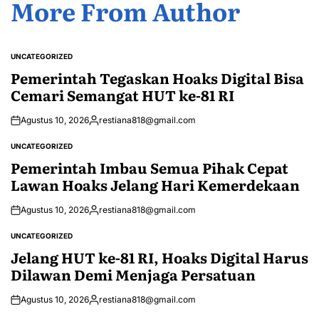
More From Author
UNCATEGORIZED
POSTED
IN
Pemerintah Tegaskan Hoaks Digital Bisa
Cemari Semangat HUT ke-81 RI
Agustus 10, 2026
restiana818@gmail.com
Posted
by
UNCATEGORIZED
POSTED
IN
Pemerintah Imbau Semua Pihak Cepat
Lawan Hoaks Jelang Hari Kemerdekaan
Agustus 10, 2026
restiana818@gmail.com
Posted
by
UNCATEGORIZED
POSTED
IN
Jelang HUT ke-81 RI, Hoaks Digital Harus
Dilawan Demi Menjaga Persatuan
Agustus 10, 2026
restiana818@gmail.com
Posted
by