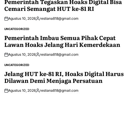
Pemerintah Tegaskan Hoaks Digital Bisa
Cemari Semangat HUT ke-81 RI
Agustus 10, 2026
restiana818@gmail.com
Posted
by
UNCATEGORIZED
POSTED
IN
Pemerintah Imbau Semua Pihak Cepat
Lawan Hoaks Jelang Hari Kemerdekaan
Agustus 10, 2026
restiana818@gmail.com
Posted
by
UNCATEGORIZED
POSTED
IN
Jelang HUT ke-81 RI, Hoaks Digital Harus
Dilawan Demi Menjaga Persatuan
Agustus 10, 2026
restiana818@gmail.com
Posted
by