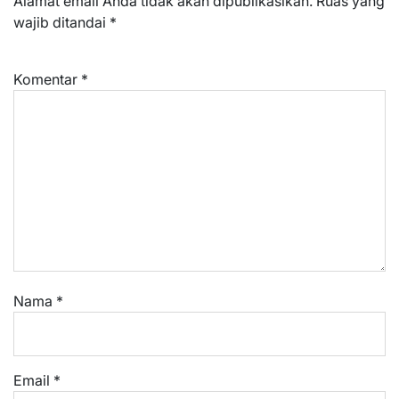
Alamat email Anda tidak akan dipublikasikan.
Ruas yang
wajib ditandai
*
Komentar
*
Nama
*
Email
*