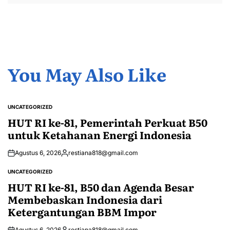
You May Also Like
UNCATEGORIZED
POSTED
IN
HUT RI ke-81, Pemerintah Perkuat B50
untuk Ketahanan Energi Indonesia
Agustus 6, 2026
restiana818@gmail.com
Posted
by
UNCATEGORIZED
POSTED
IN
HUT RI ke-81, B50 dan Agenda Besar
Membebaskan Indonesia dari
Ketergantungan BBM Impor
Agustus 6, 2026
restiana818@gmail.com