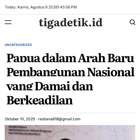
Skip
Today: Kamis, Agustus 6 2026
1
:
45
:
56
PM
to
tigadetik.id
content
UNCATEGORIZED
POSTED
Papua dalam Arah Baru
IN
Pembangunan Nasional
yang Damai dan
Berkeadilan
Oktober 10, 2025
restiana818@gmail.com