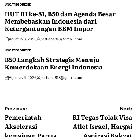
by
UNCATEGORIZED
POSTED
IN
HUT RI ke-81, B50 dan Agenda Besar
Membebaskan Indonesia dari
Ketergantungan BBM Impor
Agustus 6, 2026
restiana818@gmail.com
Posted
by
UNCATEGORIZED
POSTED
IN
B50 Langkah Strategis Menuju
Kemerdekaan Energi Indonesia
Agustus 6, 2026
restiana818@gmail.com
Posted
by
Navigasi
Previous:
Next:
pos
Pemerintah
RI Tegas Tolak Visa
Akselerasi
Atlet Israel, Hargai
kemajuan Papua
Aspirasi Rakyat