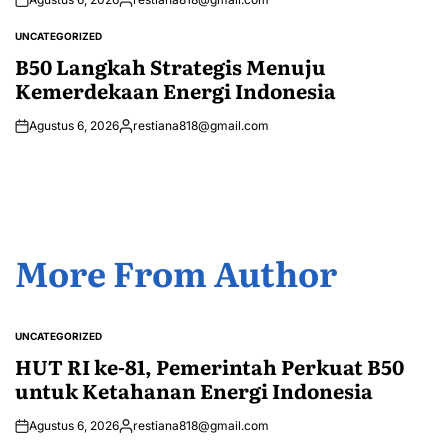
Posted
by
UNCATEGORIZED
POSTED
IN
B50 Langkah Strategis Menuju
Kemerdekaan Energi Indonesia
Agustus 6, 2026
restiana818@gmail.com
Posted
by
More From Author
UNCATEGORIZED
POSTED
IN
HUT RI ke-81, Pemerintah Perkuat B50
untuk Ketahanan Energi Indonesia
Agustus 6, 2026
restiana818@gmail.com
Posted